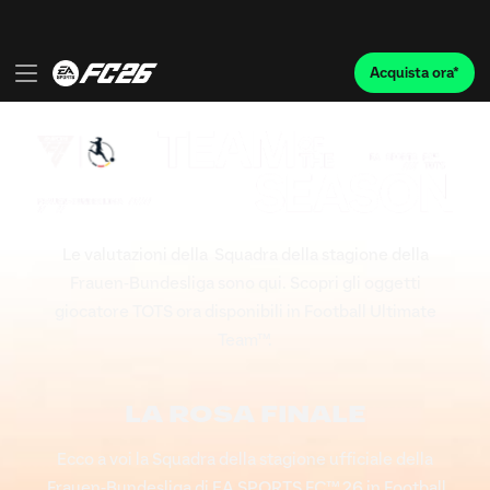
Le valutazioni della Squadra della stagione della
Frauen-Bundesliga sono qui. Scopri gli oggetti
giocatore TOTS ora disponibili in Football Ultimate
Team™.
LA ROSA FINALE
Ecco a voi la Squadra della stagione ufficiale della
Frauen-Bundesliga di EA SPORTS FC™ 26 in Football