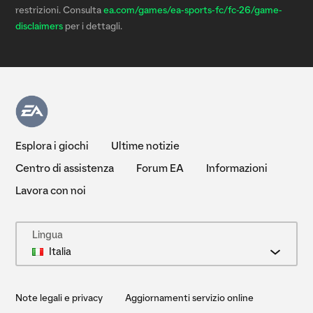
restrizioni. Consulta
ea.com/games/ea-sports-fc/fc-26/game-
disclaimers
per i dettagli.