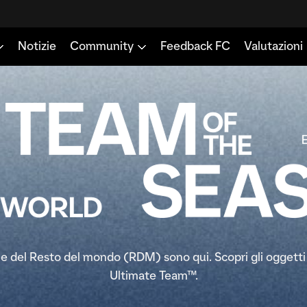
ne del Resto del mondo (RDM) sono qui. Scopri gli oggetti 
Ultimate Team™.