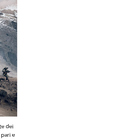
te dei
 pari e