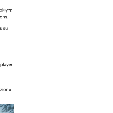
layer,
rons.
s su
iplayer
azione