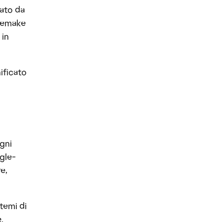
dato da
 Remake
 in
ificato
ogni
ngle-
e,
temi di
e.