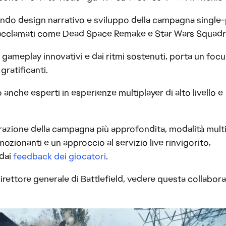
ondo design narrativo e sviluppo della campagna single-p
oli acclamati come Dead Space Remake e Star Wars Squad
 gameplay innovativi e dai ritmi sostenuti, porta un focu
 gratificanti.
o anche esperti in esperienze multiplayer di alto livello e
rrazione della campagna più approfondita, modalità mult
ozionanti e un approccio al servizio live rinvigorito,
 dai
feedback dei giocatori
.
rettore generale di Battlefield, vedere questa collabor