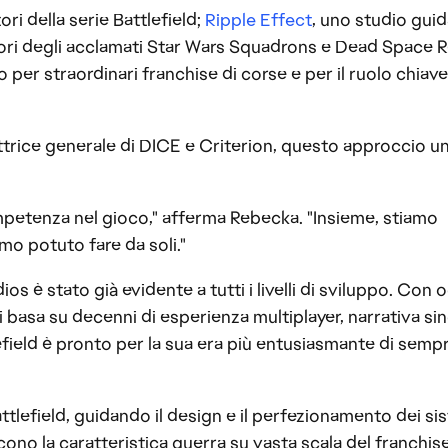
tori della serie Battlefield;
Ripple Effect
, uno studio gui
atori degli acclamati Star Wars Squadrons e Dead Space
o per straordinari franchise di corse e per il ruolo chiave
trice generale di DICE e Criterion, questo approccio un
mpetenza nel gioco," afferma Rebecka. "Insieme, stiamo
o potuto fare da soli."
ios è stato già evidente a tutti i livelli di sviluppo. Con 
si basa su decenni di esperienza multiplayer, narrativa si
efield è pronto per la sua era più entusiasmante di sempr
ttlefield, guidando il design e il perfezionamento dei sis
ono la caratteristica guerra su vasta scala del franchis