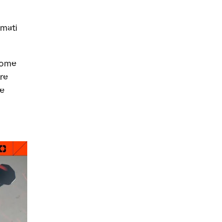
omati
 come
are
le