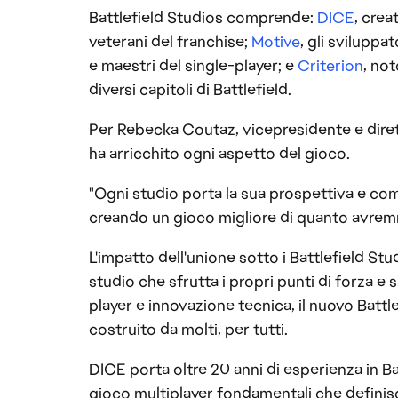
Battlefield Studios comprende:
DICE
, crea
veterani del franchise;
Motive
, gli svilupp
e maestri del single-player; e
Criterion
, not
diversi capitoli di Battlefield.
Per Rebecka Coutaz, vicepresidente e diret
ha arricchito ogni aspetto del gioco.
"Ogni studio porta la sua prospettiva e co
creando un gioco migliore di quanto avremm
L'impatto dell'unione sotto i Battlefield Stud
studio che sfrutta i propri punti di forza e 
player e innovazione tecnica, il nuovo Battl
costruito da molti, per tutti.
DICE porta oltre 20 anni di esperienza in Ba
gioco multiplayer fondamentali che definisc