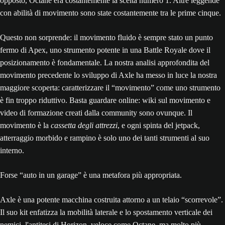
opposto, Octane era costantemente la scelta numero 1. Altre leggende
con abilità di movimento sono state costantemente tra le prime cinque.
Questo non sorprende: il movimento fluido è sempre stato un punto
fermo di Apex, uno strumento potente in una Battle Royale dove il
posizionamento è fondamentale. La nostra analisi approfondita del
movimento precedente lo sviluppo di Axle ha messo in luce la nostra
maggiore scoperta: caratterizzare il “movimento” come uno strumento
è fin troppo riduttivo. Basta guardare online: wiki sul movimento e
video di formazione creati dalla community sono ovunque. Il
movimento è la
cassetta degli attrezzi
, e ogni spinta del jetpack,
atterraggio morbido e rampino è solo uno dei tanti strumenti al suo
interno.
Forse “auto in un garage” è una metafora più appropriata.
Axle è una potente macchina costruita attorno a un telaio “scorrevole”.
Il suo kit enfatizza la mobilità laterale e lo spostamento verticale dei
nemici, l'antitesi di Horizon, veloce come Octane, ma molto più