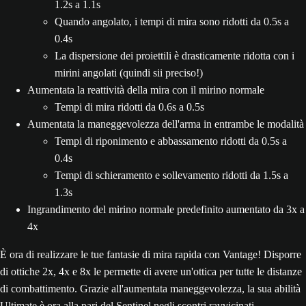
1.2s a 1.1s
Quando angolato, i tempi di mira sono ridotti da 0.5s a
0.4s
La dispersione dei proiettili è drasticamente ridotta con i
mirini angolati (quindi sii preciso!)
Aumentata la reattività della mira con il mirino normale
Tempi di mira ridotti da 0.6s a 0.5s
Aumentata la maneggevolezza dell'arma in entrambe le modalità
Tempi di riponimento e abbassamento ridotti da 0.5s a
0.4s
Tempi di schieramento e sollevamento ridotti da 1.5s a
1.3s
Ingrandimento del mirino normale predefinito aumentato da 3x a
4x
È ora di realizzare le tue fantasie di mira rapida con Vantage! Disporre
di ottiche 2x, 4x e 8x le permette di avere un'ottica per tutte le distanze
di combattimento. Grazie all'aumentata maneggevolezza, la sua abilità
Ultimate è ora alla pari del Sentinel negli scontri ravvicinati.