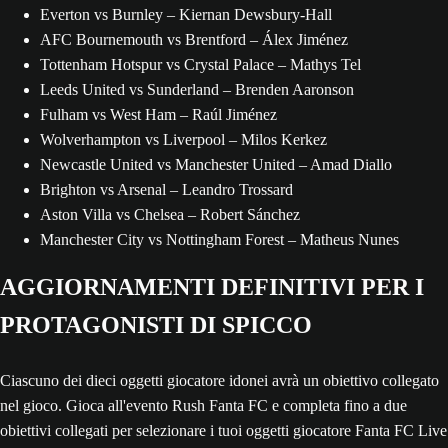
Everton vs Burnley – Kiernan Dewsbury-Hall
AFC Bournemouth vs Brentford – Álex Jiménez
Tottenham Hotspur vs Crystal Palace – Mathys Tel
Leeds United vs Sunderland – Brenden Aaronson
Fulham vs West Ham – Raúl Jiménez
Wolverhampton vs Liverpool – Milos Kerkez
Newcastle United vs Manchester United – Amad Diallo
Brighton vs Arsenal – Leandro Trossard
Aston Villa vs Chelsea – Robert Sánchez
Manchester City vs Nottingham Forest – Matheus Nunes
AGGIORNAMENTI DEFINITIVI PER I
PROTAGONISTI DI SPICCO
Ciascuno dei dieci oggetti giocatore idonei avrà un obiettivo collegato
nel gioco. Gioca all'evento Rush Fanta FC e completa fino a due
obiettivi collegati per selezionare i tuoi oggetti giocatore Fanta FC Live