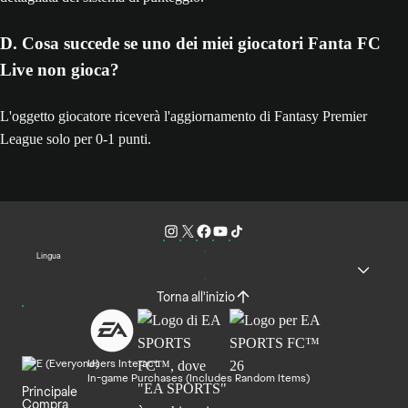
D. Cosa succede se uno dei miei giocatori Fanta FC
Live non gioca?
L'oggetto giocatore riceverà l'aggiornamento di Fantasy Premier
League solo per 0-1 punti.
Lingua
Torna all'inizio
Users Interact
In-game Purchases (Includes Random Items)
Principale
Compra