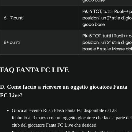
Più 4 TOT, tutti i Ruoli++ 
6 - 7 punti
posizioni, un 2° stile di gio
gioco base
Più 5 TOT, tutti i Ruoli++ p
8+ punti
posizioni, un 2° stile di gio
base e 5 stelle Mosse abi
FAQ FANTA FC LIVE
D. Come faccio a ricevere un oggetto giocatore Fanta
FC Live?
Gioca all'evento Rush Flash Fanta FC disponibile dal 28
febbraio al 3 marzo con un oggetto giocatore che faccia parte del
club del giocatore Fanta FC Live che desideri.