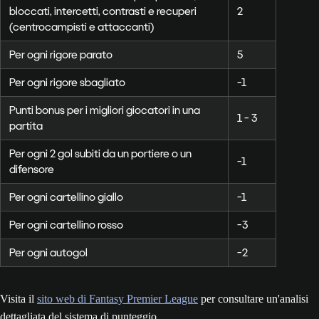
bloccati, intercetti, contrasti e recuperi
2
(centrocampisti e attaccanti)
Per ogni rigore parato
5
Per ogni rigore sbagliato
-1
Punti bonus per i migliori giocatori in una
1 - 3
partita
Per ogni 2 gol subiti da un portiere o un
-1
difensore
Per ogni cartellino giallo
-1
Per ogni cartellino rosso
-3
Per ogni autogol
-2
Visita il
sito web di Fantasy Premier League
per consultare un'analisi
dettagliata del sistema di punteggio.