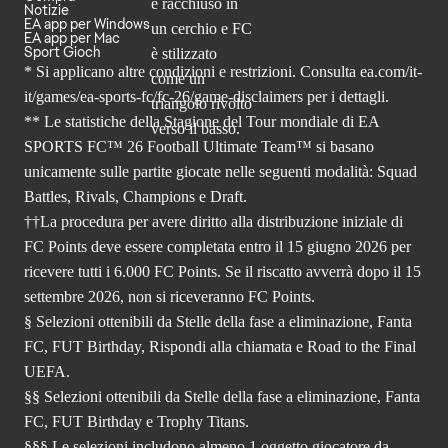
Notizie
EA app per Windows
EA app per Mac
Sport Gioch
* Si applicano altre condizioni e restrizioni. Consulta
ea.com/it-
it/games/ea-sports-fc/fc-26
/game-disclaimers per i dettagli.
** Le statistiche della Stagione del Tour mondiale di EA
SPORTS FC™ 26 Football Ultimate Team™ si basano
unicamente sulle partite giocate nelle seguenti modalità: Squad
Battles, Rivals, Champions e Draft.
††La procedura per avere diritto alla distribuzione iniziale di
FC Points deve essere completata entro il 15 giugno 2026 per
ricevere tutti i 6.000 FC Points. Se il riscatto avverrà dopo il 15
settembre 2026, non si riceveranno FC Points.
§ Selezioni ottenibili da Stelle della fase a eliminazione, Fanta
FC, FUT Birthday, Rispondi alla chiamata e Road to the Final
UEFA.
§§ Selezioni ottenibili da Stelle della fase a eliminazione, Fanta
FC, FUT Birthday e Trophy Titans.
§§§ Le selezioni includono almeno 1 oggetto giocatore da