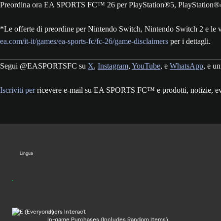
Preordina ora EA SPORTS FC™ 26 per PlayStation®5, PlayStation®
*Le offerte di preordine per Nintendo Switch, Nintendo Switch 2 e le
ea.com/it-it/games/ea-sports-fc/fc-26/game-disclaimers
per i dettagli.
Segui @EASPORTSFC su
X
,
Instagram
,
YouTube
, e
WhatsApp
, e un
Iscriviti per
ricevere e-mail su EA SPORTS FC™ e prodotti, notizie, ev
Lingua
Users Interact
In-game Purchases (Includes Random Items)