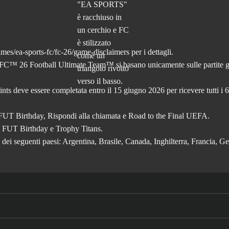
ames/ea-sports-fc/fc-26
/game-disclaimers per i dettagli.
FC™ 26 Football Ultimate Team™ si basano unicamente sulle partite gi
ints deve essere completata entro il 15 giugno 2026 per ricevere tutti i 
C, FUT Birthday, Rispondi alla chiamata e Road to the Final UEFA.
FC, FUT Birthday e Trophy Titans.
dei seguenti paesi: Argentina, Brasile, Canada, Inghilterra, Francia, G