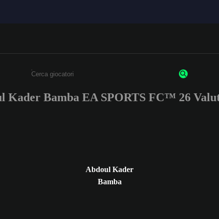
l Kader Bamba EA SPORTS FC™ 26 Valut
Inserisci un minimo di 3 caratteri o numeri.
Abdoul Kader
Bamba