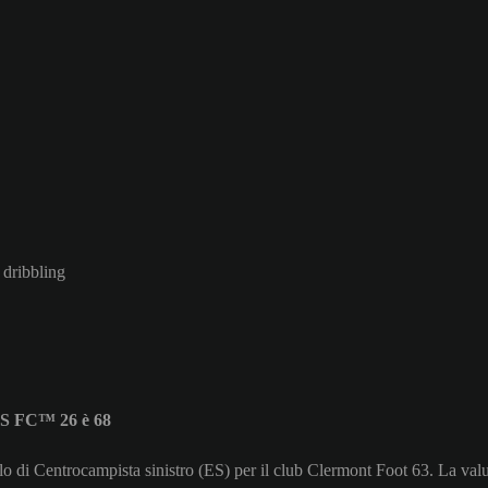
 dribbling
TS FC™ 26 è 68
o di Centrocampista sinistro (ES) per il club Clermont Foot 63. La va