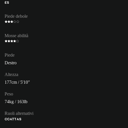
ES
Piede debole
Mosse abilità
Piede
Destro
Altezza
177cm / 5'10"
Peso
74kg / 163lb
Ruoli alternativi
CC
ATT
AS