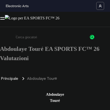
Abdoulaye Touré EA SPORTS FC™ 26
Inserisci un minimo di 3 caratteri o numeri.
Valutazioni
Principale
Abdoulaye Touré
Abdoulaye
Touré