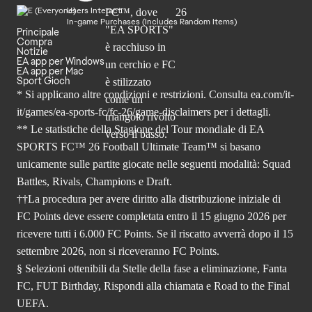
Users Interact
In-game Purchases (Includes Random Items)
Principale
Compra
Notizie
EA app per Windows
EA app per Mac
Sport Gioch
* Si applicano altre condizioni e restrizioni. Consulta
ea.com/it-
it/games/ea-sports-fc/fc-26
/game-disclaimers per i dettagli.
** Le statistiche della Stagione del Tour mondiale di EA
SPORTS FC™ 26 Football Ultimate Team™ si basano
unicamente sulle partite giocate nelle seguenti modalità: Squad
Battles, Rivals, Champions e Draft.
††La procedura per avere diritto alla distribuzione iniziale di
FC Points deve essere completata entro il 15 giugno 2026 per
ricevere tutti i 6.000 FC Points. Se il riscatto avverrà dopo il 15
settembre 2026, non si riceveranno FC Points.
§ Selezioni ottenibili da Stelle della fase a eliminazione, Fanta
FC, FUT Birthday, Rispondi alla chiamata e Road to the Final
UEFA.