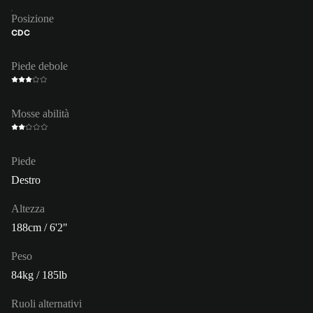
Posizione
CDC
Piede debole
Mosse abilità
Piede
Destro
Altezza
188cm / 6'2"
Peso
84kg / 185lb
Ruoli alternativi