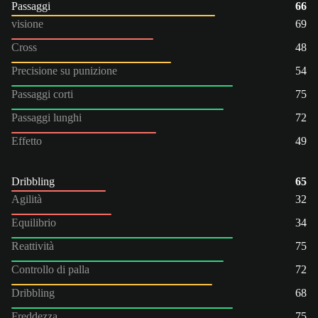
Passaggi
66
visione
69
Cross
48
Precisione su punizione
54
Passaggi corti
75
Passaggi lunghi
72
Effetto
49
Dribbling
65
Agilità
32
Equilibrio
34
Reattività
75
Controllo di palla
72
Dribbling
68
Freddezza
75