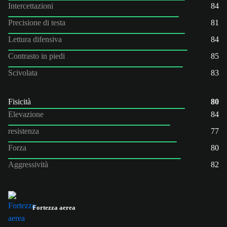
Intercettazioni
84
Precisione di testa
81
Lettura difensiva
84
Contrasto in piedi
85
Scivolata
83
Fisicità
80
Elevazione
84
resistenza
77
Forza
80
Aggressività
82
Fortezza aerea