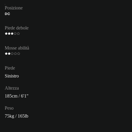
Posizione
DC
Piede debole
Mosse abilità
Piede
Sinistro
Altezza
185cm / 6'1"
Peso
75kg / 165lb