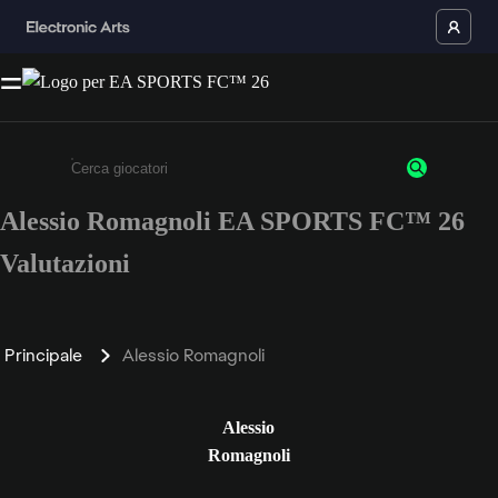
Alessio Romagnoli EA SPORTS FC™ 26
Inserisci un minimo di 3 caratteri o numeri.
Valutazioni
Principale
Alessio Romagnoli
Alessio
Romagnoli