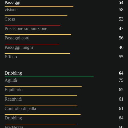
Passaggi
54
visione
58
Cross
53
Precisione su punizione
47
Passaggi corti
56
Passaggi lunghi
46
Effetto
55
Dribbling
64
Agilità
75
Equilibrio
65
Reattività
61
Controllo di palla
61
Dribbling
64
Freddezza
60