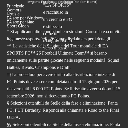
In-game Purchases (Includes Random Items)
Principale
Compra
Notizie
EA app per Windows
EA app per Mac
Sport Gioch
* Si applicano altre condizioni e restrizioni. Consulta
ea.com/it-
it/games/ea-sports-fc/fc-26
/game-disclaimers per i dettagli.
** Le statistiche della Stagione del Tour mondiale di EA
SPORTS FC™ 26 Football Ultimate Team™ si basano
unicamente sulle partite giocate nelle seguenti modalità: Squad
Battles, Rivals, Champions e Draft.
††La procedura per avere diritto alla distribuzione iniziale di
FC Points deve essere completata entro il 15 giugno 2026 per
ricevere tutti i 6.000 FC Points. Se il riscatto avverrà dopo il 15
settembre 2026, non si riceveranno FC Points.
§ Selezioni ottenibili da Stelle della fase a eliminazione, Fanta
FC, FUT Birthday, Rispondi alla chiamata e Road to the Final
UEFA.
§§ Selezioni ottenibili da Stelle della fase a eliminazione, Fanta