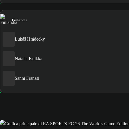
Finlandia
Lukáš Hrádecký
Natalia Kuikka
Sanni Franssi