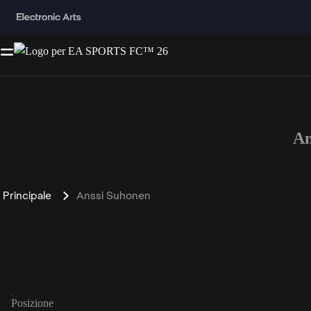
An
Principale
Anssi Suhonen
Posizione