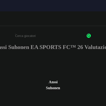
ssi Suhonen EA SPORTS FC™ 26 Valutazi
Inserisci un minimo di 3 caratteri o numeri.
Anssi
Suhonen