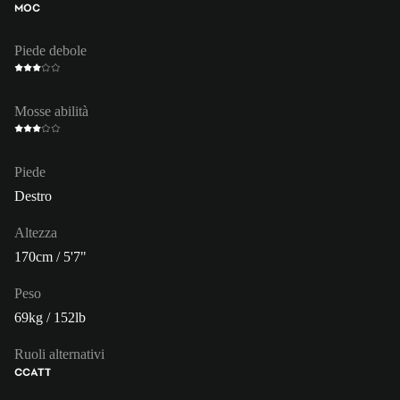
MOC
Piede debole
Mosse abilità
Piede
Destro
Altezza
170cm / 5'7"
Peso
69kg / 152lb
Ruoli alternativi
CC
ATT