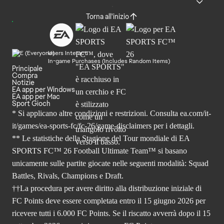
Torna all'inizio
Users Interact
In-game Purchases (Includes Random Items)
Principale
Compra
Notizie
EA app per Windows
EA app per Mac
Sport Gioch
* Si applicano altre condizioni e restrizioni. Consulta
ea.com/it-
it/games/ea-sports-fc/fc-26
/game-disclaimers per i dettagli.
** Le statistiche della Stagione del Tour mondiale di EA
SPORTS FC™ 26 Football Ultimate Team™ si basano
unicamente sulle partite giocate nelle seguenti modalità: Squad
Battles, Rivals, Champions e Draft.
††La procedura per avere diritto alla distribuzione iniziale di
FC Points deve essere completata entro il 15 giugno 2026 per
ricevere tutti i 6.000 FC Points. Se il riscatto avverrà dopo il 15