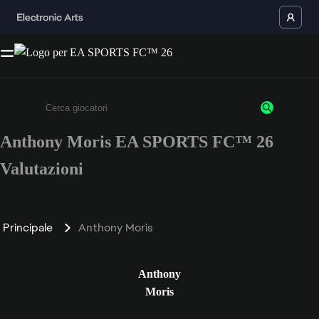
Anthony Moris EA SPORTS FC™ 26
Inserisci un minimo di 3 caratteri o numeri.
Valutazioni
Principale
Anthony Moris
Anthony
Moris