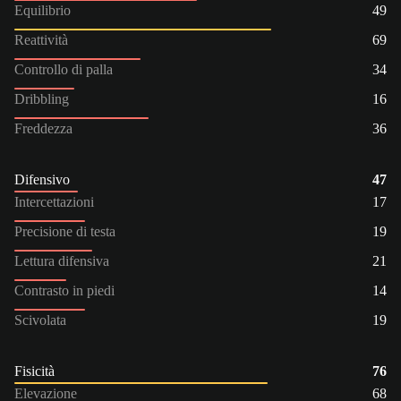
Equilibrio
49
Reattività
69
Controllo di palla
34
Dribbling
16
Freddezza
36
Difensivo
47
Intercettazioni
17
Precisione di testa
19
Lettura difensiva
21
Contrasto in piedi
14
Scivolata
19
Fisicità
76
Elevazione
68