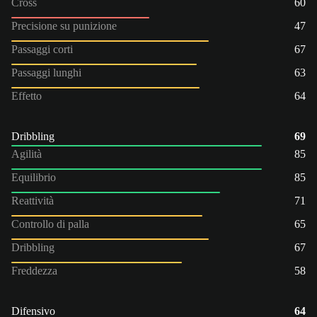
Cross
60
Precisione su punizione
47
Passaggi corti
67
Passaggi lunghi
63
Effetto
64
Dribbling
69
Agilità
85
Equilibrio
85
Reattività
71
Controllo di palla
65
Dribbling
67
Freddezza
58
Difensivo
64