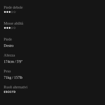
Piede debole
Mosse abilità
Piede
Destro
Altezza
174cm / 5'9"
Peso
71kg / 157lb
Ruoli alternativi
ES
CC
TD