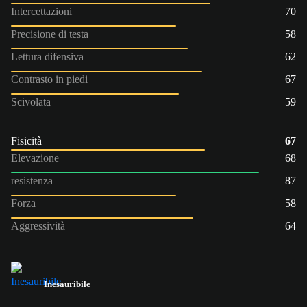
Intercettazioni
70
Precisione di testa
58
Lettura difensiva
62
Contrasto in piedi
67
Scivolata
59
Fisicità
67
Elevazione
68
resistenza
87
Forza
58
Aggressività
64
Inesauribile