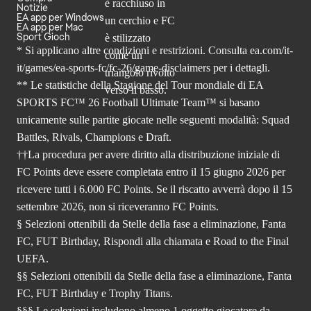
Notizie
EA app per Windows
EA app per Mac
Sport Gioch
* Si applicano altre condizioni e restrizioni. Consulta
ea.com/it-
it/games/ea-sports-fc/fc-26
/game-disclaimers per i dettagli.
** Le statistiche della Stagione del Tour mondiale di EA
SPORTS FC™ 26 Football Ultimate Team™ si basano
unicamente sulle partite giocate nelle seguenti modalità: Squad
Battles, Rivals, Champions e Draft.
††La procedura per avere diritto alla distribuzione iniziale di
FC Points deve essere completata entro il 15 giugno 2026 per
ricevere tutti i 6.000 FC Points. Se il riscatto avverrà dopo il 15
settembre 2026, non si riceveranno FC Points.
§ Selezioni ottenibili da Stelle della fase a eliminazione, Fanta
FC, FUT Birthday, Rispondi alla chiamata e Road to the Final
UEFA.
§§ Selezioni ottenibili da Stelle della fase a eliminazione, Fanta
FC, FUT Birthday e Trophy Titans.
§§§ Le selezioni includono almeno 1 oggetto giocatore da