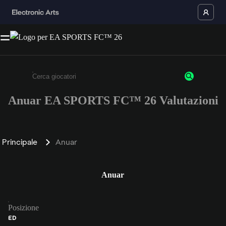
Anuar EA SPORTS FC™ 26 Valutazioni
Inserisci un minimo di 3 caratteri o numeri.
Principale
Anuar
Anuar
Posizione
ED