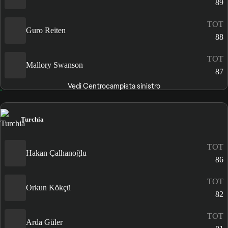
89
TOT
Guro Reiten
88
TOT
Mallory Swanson
87
Vedi Centrocampista sinistro
Turchia
TOT
Hakan Çalhanoğlu
86
TOT
Orkun Kökçü
82
TOT
Arda Güler