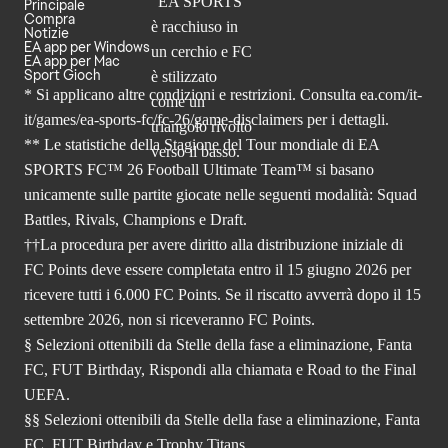
Principale
Compra
Notizie
EA app per Windows
EA app per Mac
Sport Gioch
* Si applicano altre condizioni e restrizioni. Consulta
ea.com/it-
it/games/ea-sports-fc/fc-26
/game-disclaimers per i dettagli.
** Le statistiche della Stagione del Tour mondiale di EA
SPORTS FC™ 26 Football Ultimate Team™ si basano
unicamente sulle partite giocate nelle seguenti modalità: Squad
Battles, Rivals, Champions e Draft.
††La procedura per avere diritto alla distribuzione iniziale di
FC Points deve essere completata entro il 15 giugno 2026 per
ricevere tutti i 6.000 FC Points. Se il riscatto avverrà dopo il 15
settembre 2026, non si riceveranno FC Points.
§ Selezioni ottenibili da Stelle della fase a eliminazione, Fanta
FC, FUT Birthday, Rispondi alla chiamata e Road to the Final
UEFA.
§§ Selezioni ottenibili da Stelle della fase a eliminazione, Fanta
FC, FUT Birthday e Trophy Titans.