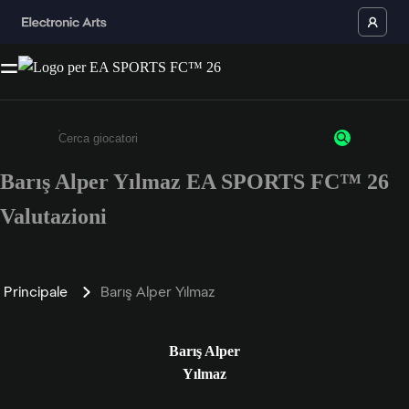
Barış Alper Yılmaz EA SPORTS FC™ 26
Inserisci un minimo di 3 caratteri o numeri.
Valutazioni
Principale
Barış Alper Yılmaz
Barış Alper
Yılmaz