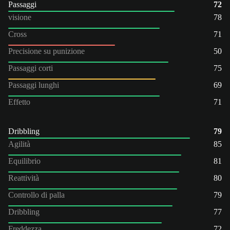
Passaggi
72
visione
78
Cross
71
Precisione su punizione
50
Passaggi corti
75
Passaggi lunghi
69
Effetto
71
Dribbling
79
Agilità
85
Equilibrio
81
Reattività
80
Controllo di palla
79
Dribbling
77
Freddezza
72