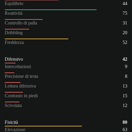
Equilibrio
44
Reattività
75
Controllo di palla
31
Dribbling
20
Freddezza
52
Difensivo
42
Intercettazioni
9
Precisione di testa
8
Lettura difensiva
13
Contrasto in piedi
15
Scivolata
12
Fisicità
80
Elevazione
63