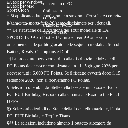
EA app per Windows
EA app per Mac
Sport Gioch
* Si applicano altre condizioni e restrizioni. Consulta
ea.com/it-
it/games/ea-sports-fc/fc-26
/game-disclaimers per i dettagli.
** Le statistiche della Stagione del Tour mondiale di EA
SPORTS FC™ 26 Football Ultimate Team™ si basano
unicamente sulle partite giocate nelle seguenti modalità: Squad
Battles, Rivals, Champions e Draft.
††La procedura per avere diritto alla distribuzione iniziale di
FC Points deve essere completata entro il 15 giugno 2026 per
ricevere tutti i 6.000 FC Points. Se il riscatto avverrà dopo il 15
settembre 2026, non si riceveranno FC Points.
§ Selezioni ottenibili da Stelle della fase a eliminazione, Fanta
FC, FUT Birthday, Rispondi alla chiamata e Road to the Final
UEFA.
§§ Selezioni ottenibili da Stelle della fase a eliminazione, Fanta
FC, FUT Birthday e Trophy Titans.
§§§ Le selezioni includono almeno 1 oggetto giocatore da