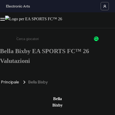
Bella Bixby EA SPORTS FC™ 26
Inserisci un minimo di 3 caratteri o numeri.
Valutazioni
Principale
Bella Bixby
Bella
Bixby