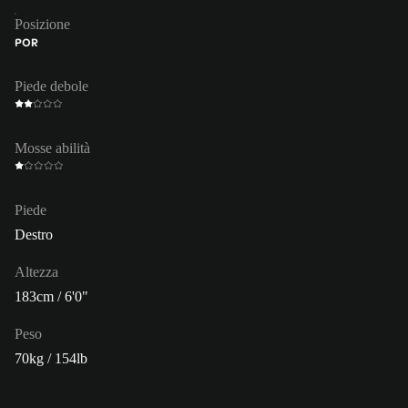
Posizione
POR
Piede debole
Mosse abilità
Piede
Destro
Altezza
183cm / 6'0"
Peso
70kg / 154lb