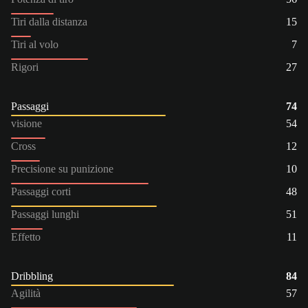
Tiri dalla distanza
15
Tiri al volo
7
Rigori
27
Passaggi
74
visione
54
Cross
12
Precisione su punizione
10
Passaggi corti
48
Passaggi lunghi
51
Effetto
11
Dribbling
84
Agilità
57