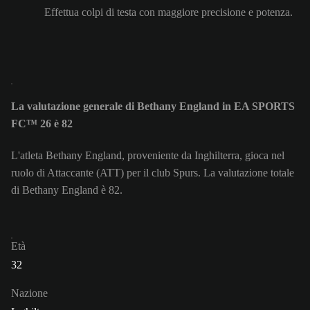
Effettua colpi di testa con maggiore precisione e potenza.
La valutazione generale di Bethany England in EA SPORTS
FC™ 26 è 82
L'atleta Bethany England, proveniente da Inghilterra, gioca nel
ruolo di Attaccante (ATT) per il club Spurs. La valutazione totale
di Bethany England è 82.
Età
32
Nazione