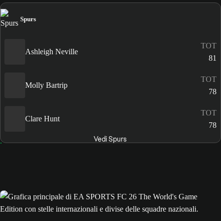
Spurs
TOT
Ashleigh Neville
81
TOT
Molly Bartrip
78
TOT
Clare Hunt
78
Vedi Spurs