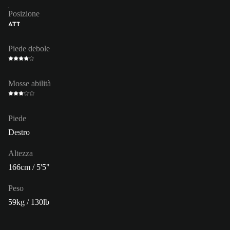
Posizione
ATT
Piede debole
Mosse abilità
Piede
Destro
Altezza
166cm / 5'5"
Peso
59kg / 130lb