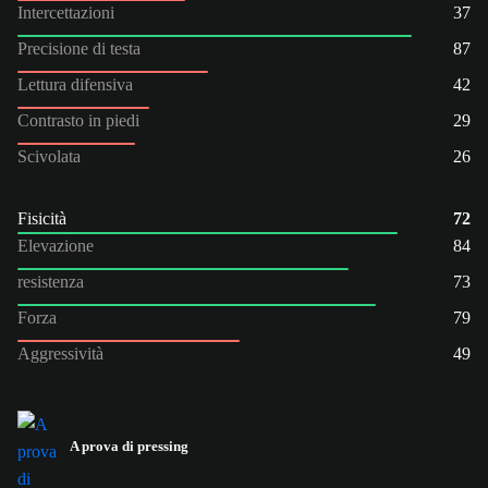
Intercettazioni
37
Precisione di testa
87
Lettura difensiva
42
Contrasto in piedi
29
Scivolata
26
Fisicità
72
Elevazione
84
resistenza
73
Forza
79
Aggressività
49
A prova di pressing