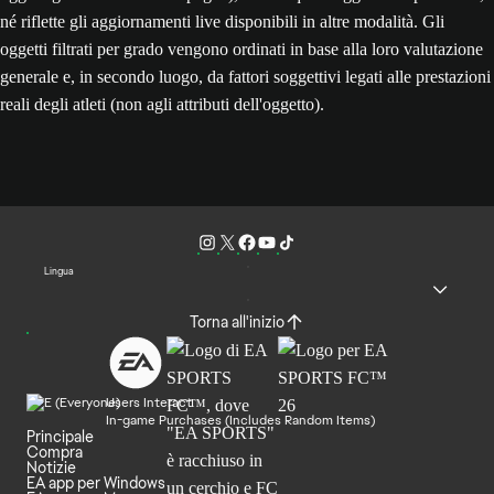
né riflette gli aggiornamenti live disponibili in altre modalità. Gli
oggetti filtrati per grado vengono ordinati in base alla loro valutazione
generale e, in secondo luogo, da fattori soggettivi legati alle prestazioni
reali degli atleti (non agli attributi dell'oggetto).
Lingua
Torna all'inizio
Users Interact
In-game Purchases (Includes Random Items)
Principale
Compra
Notizie
EA app per Windows