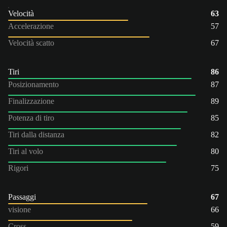
Velocità
63
Accelerazione
57
Velocità scatto
67
Tiri
86
Posizionamento
87
Finalizzazione
89
Potenza di tiro
85
Tiri dalla distanza
82
Tiri al volo
80
Rigori
75
Passaggi
67
visione
66
Cross
59