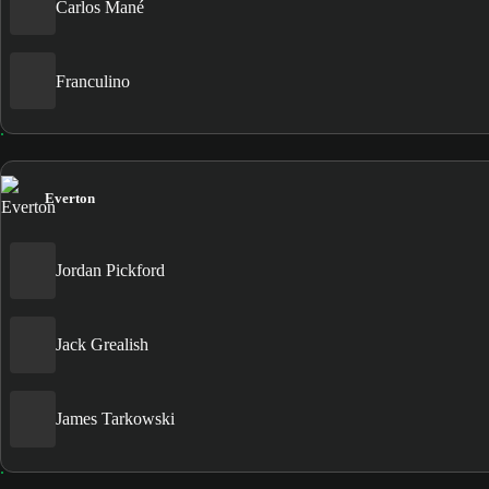
Carlos Mané
Franculino
Everton
Jordan Pickford
Jack Grealish
James Tarkowski