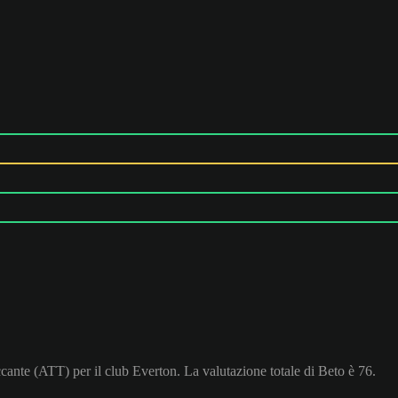
cante (ATT) per il club Everton. La valutazione totale di Beto è 76.