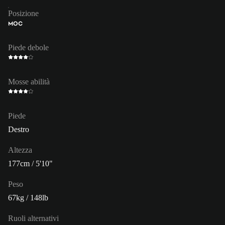
Posizione
MOC
Piede debole
Mosse abilità
Piede
Destro
Altezza
177cm / 5'10"
Peso
67kg / 148lb
Ruoli alternativi