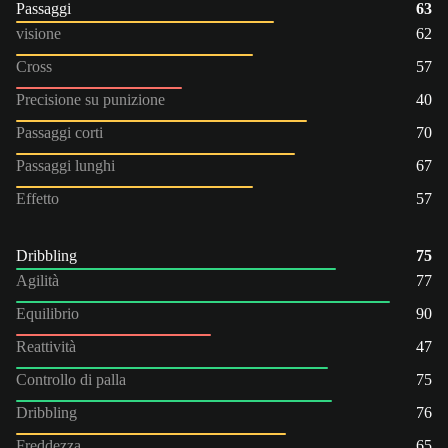
Passaggi
63
visione
62
Cross
57
Precisione su punizione
40
Passaggi corti
70
Passaggi lunghi
67
Effetto
57
Dribbling
75
Agilità
77
Equilibrio
90
Reattività
47
Controllo di palla
75
Dribbling
76
Freddezza
65