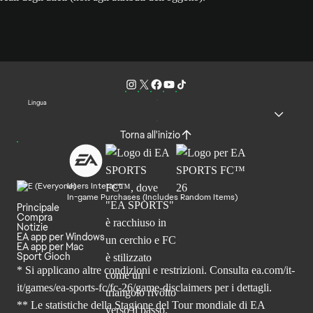
Lingua
Torna all'inizio
Users Interact
In-game Purchases (Includes Random Items)
Principale
Compra
Notizie
EA app per Windows
EA app per Mac
Sport Gioch
* Si applicano altre condizioni e restrizioni. Consulta
ea.com/it-
it/games/ea-sports-fc/fc-26
/game-disclaimers per i dettagli.
** Le statistiche della Stagione del Tour mondiale di EA