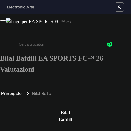
Bilal Bafdili EA SPORTS FC™ 26
Inserisci un minimo di 3 caratteri o numeri.
Valutazioni
Principale
Bilal Bafdili
Bilal
Bafdili