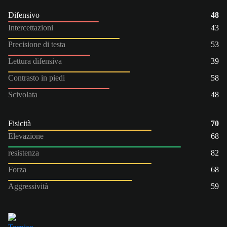
Difensivo
48
Intercettazioni
43
Precisione di testa
53
Lettura difensiva
39
Contrasto in piedi
58
Scivolata
48
Fisicità
70
Elevazione
68
resistenza
82
Forza
68
Aggressività
59