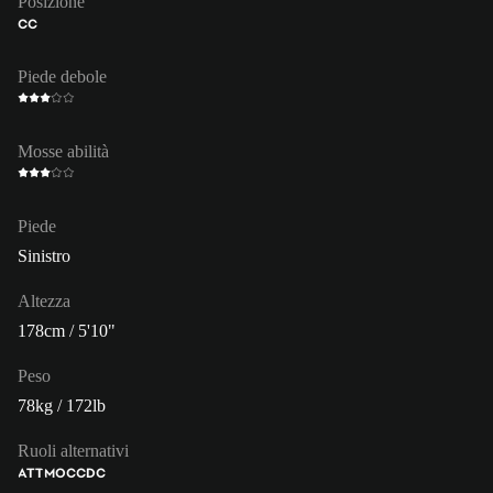
Posizione
CC
Piede debole
Mosse abilità
Piede
Sinistro
Altezza
178cm / 5'10"
Peso
78kg / 172lb
Ruoli alternativi
ATT
MOC
CDC