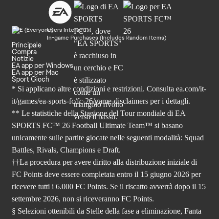
Users Interact
In-game Purchases (Includes Random Items)
Principale
Compra
Notizie
EA app per Windows
EA app per Mac
Sport Gioch
* Si applicano altre condizioni e restrizioni. Consulta
ea.com/it-
it/games/ea-sports-fc/fc-26
/game-disclaimers per i dettagli.
** Le statistiche della Stagione del Tour mondiale di EA
SPORTS FC™ 26 Football Ultimate Team™ si basano
unicamente sulle partite giocate nelle seguenti modalità: Squad
Battles, Rivals, Champions e Draft.
††La procedura per avere diritto alla distribuzione iniziale di
FC Points deve essere completata entro il 15 giugno 2026 per
ricevere tutti i 6.000 FC Points. Se il riscatto avverrà dopo il 15
settembre 2026, non si riceveranno FC Points.
§ Selezioni ottenibili da Stelle della fase a eliminazione, Fanta