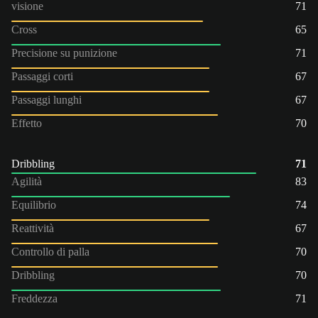
visione
71
Cross
65
Precisione su punizione
71
Passaggi corti
67
Passaggi lunghi
67
Effetto
70
Dribbling
71
Agilità
83
Equilibrio
74
Reattività
67
Controllo di palla
70
Dribbling
70
Freddezza
71