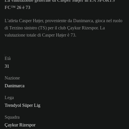
La valutazione generale di Casper Højer in EA SPORTS
FC™ 26 è 73
L'atleta Casper Højer, proveniente da Danimarca, gioca nel ruolo
di Terzino sinistro (TS) per il club Çaykur Rizespor. La
valutazione totale di Casper Højer è 73.
Età
31
Nazione
Danimarca
Lega
Trendyol Süper Lig
Squadra
Çaykur Rizespor