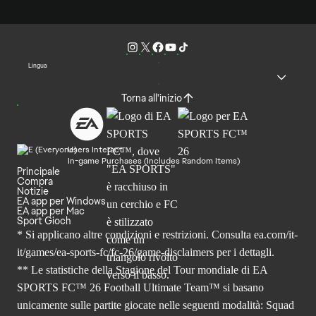
Lingua
Torna all'inizio
Users Interact
In-game Purchases (Includes Random Items)
Principale
Compra
Notizie
EA app per Windows
EA app per Mac
Sport Gioch
* Si applicano altre condizioni e restrizioni. Consulta
ea.com/it-
it/games/ea-sports-fc/fc-26
/game-disclaimers per i dettagli.
** Le statistiche della Stagione del Tour mondiale di EA
SPORTS FC™ 26 Football Ultimate Team™ si basano
unicamente sulle partite giocate nelle seguenti modalità: Squad