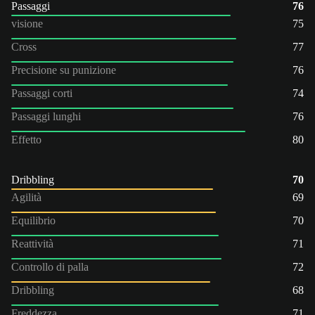
Passaggi
76
visione
75
Cross
77
Precisione su punizione
76
Passaggi corti
74
Passaggi lunghi
76
Effetto
80
Dribbling
70
Agilità
69
Equilibrio
70
Reattività
71
Controllo di palla
72
Dribbling
68
Freddezza
71