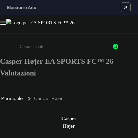
Casper Højer EA SPORTS FC™ 26
Inserisci un minimo di 3 caratteri o numeri.
Valutazioni
Principale
Casper Højer
Casper
Højer