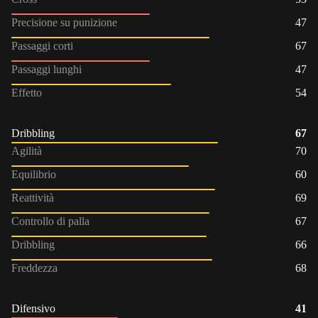
Precisione su punizione
47
Passaggi corti
67
Passaggi lunghi
47
Effetto
54
Dribbling
67
Agilità
70
Equilibrio
60
Reattività
69
Controllo di palla
67
Dribbling
66
Freddezza
68
Difensivo
41