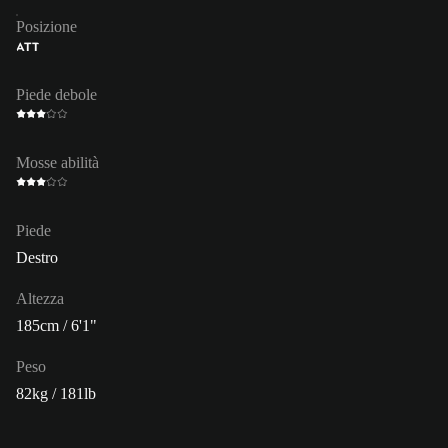
Posizione
ATT
Piede debole
Mosse abilità
Piede
Destro
Altezza
185cm / 6'1"
Peso
82kg / 181lb