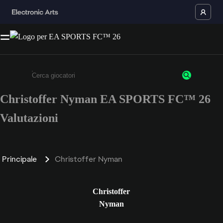
Christoffer Nyman EA SPORTS FC™ 26
Inserisci un minimo di 3 caratteri o numeri.
Valutazioni
Principale
Christoffer Nyman
Christoffer
Nyman