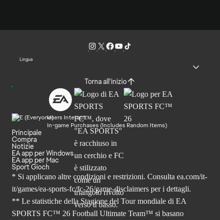
Lingua
Torna all'inizio
Users Interact
In-game Purchases (Includes Random Items)
Principale
Compra
Notizie
EA app per Windows
EA app per Mac
Sport Gioch
* Si applicano altre condizioni e restrizioni. Consulta
ea.com/it-
it/games/ea-sports-fc/fc-26
/game-disclaimers per i dettagli.
** Le statistiche della Stagione del Tour mondiale di EA
SPORTS FC™ 26 Football Ultimate Team™ si basano