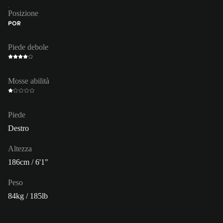
Posizione
POR
Piede debole
Mosse abilità
Piede
Destro
Altezza
186cm / 6'1"
Peso
84kg / 185lb