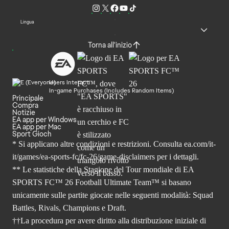
Lingua
Torna all'inizio
Users Interact
In-game Purchases (Includes Random Items)
Principale
Compra
Notizie
EA app per Windows
EA app per Mac
Sport Gioch
* Si applicano altre condizioni e restrizioni. Consulta
ea.com/it-
it/games/ea-sports-fc/fc-26
/game-disclaimers per i dettagli.
** Le statistiche della Stagione del Tour mondiale di EA
SPORTS FC™ 26 Football Ultimate Team™ si basano
unicamente sulle partite giocate nelle seguenti modalità: Squad
Battles, Rivals, Champions e Draft.
††La procedura per avere diritto alla distribuzione iniziale di