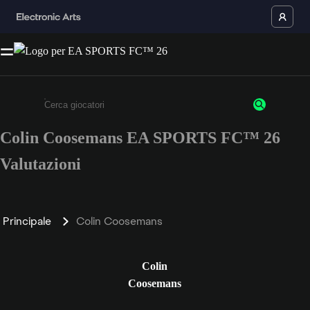
Colin Coosemans EA SPORTS FC™ 26
Inserisci un minimo di 3 caratteri o numeri.
Valutazioni
Principale
Colin Coosemans
Colin
Coosemans