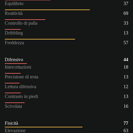
Equilibrio
37
Reattività
69
Controllo di palla
33
Dribbling
13
Freddezza
57
Difensivo
44
Intercettazioni
18
Precisione di testa
13
Lettura difensiva
12
Contrasto in piedi
13
Scivolata
16
Fisicità
77
Elevazione
63