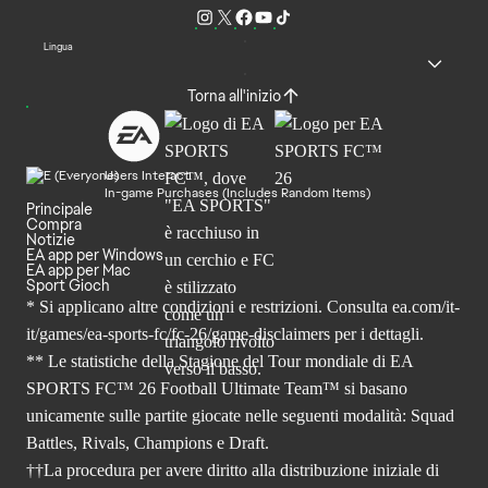
Lingua
Torna all'inizio
Users Interact
In-game Purchases (Includes Random Items)
Principale
Compra
Notizie
EA app per Windows
EA app per Mac
Sport Gioch
* Si applicano altre condizioni e restrizioni. Consulta
ea.com/it-
it/games/ea-sports-fc/fc-26
/game-disclaimers per i dettagli.
** Le statistiche della Stagione del Tour mondiale di EA
SPORTS FC™ 26 Football Ultimate Team™ si basano
unicamente sulle partite giocate nelle seguenti modalità: Squad
Battles, Rivals, Champions e Draft.
††La procedura per avere diritto alla distribuzione iniziale di