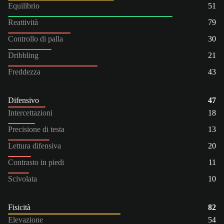
Equilibrio
51
Reattività
79
Controllo di palla
30
Dribbling
21
Freddezza
43
Difensivo
47
Intercettazioni
18
Precisione di testa
13
Lettura difensiva
20
Contrasto in piedi
11
Scivolata
10
Fisicità
82
Elevazione
54