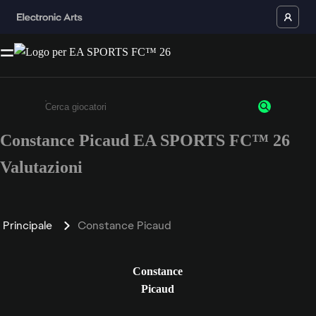
Constance Picaud EA SPORTS FC™ 26
Inserisci un minimo di 3 caratteri o numeri.
Valutazioni
Principale
Constance Picaud
Constance
Picaud