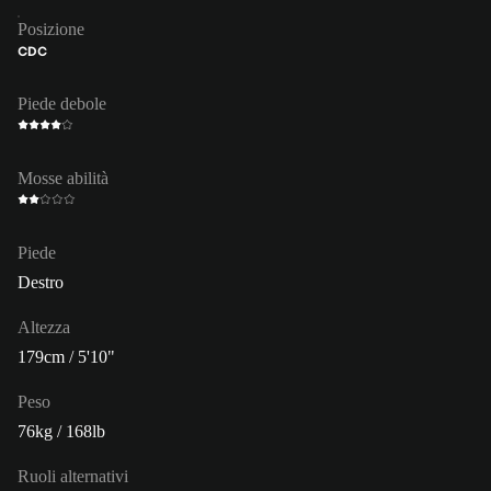
Posizione
CDC
Piede debole
Mosse abilità
Piede
Destro
Altezza
179cm / 5'10"
Peso
76kg / 168lb
Ruoli alternativi