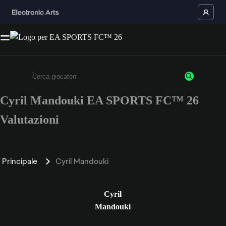
Cyril Mandouki EA SPORTS FC™ 26
Inserisci un minimo di 3 caratteri o numeri.
Valutazioni
Principale
Cyril Mandouki
Cyril
Mandouki