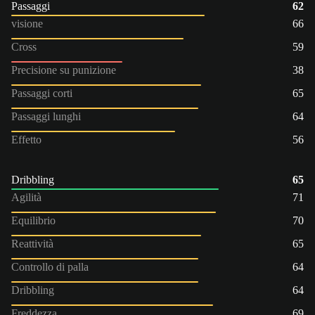
Passaggi
62
visione
66
Cross
59
Precisione su punizione
38
Passaggi corti
65
Passaggi lunghi
64
Effetto
56
Dribbling
65
Agilità
71
Equilibrio
70
Reattività
65
Controllo di palla
64
Dribbling
64
Freddezza
69