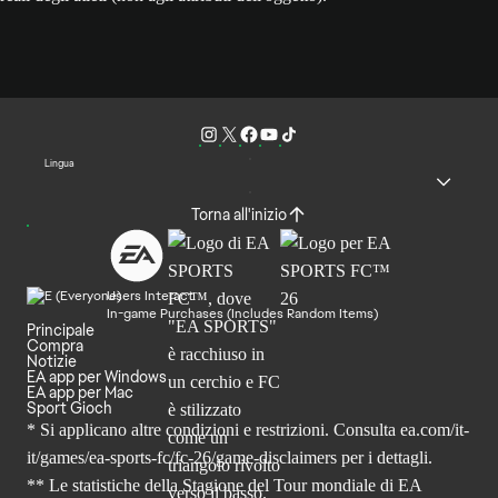
Lingua
Torna all'inizio
Users Interact
In-game Purchases (Includes Random Items)
Principale
Compra
Notizie
EA app per Windows
EA app per Mac
Sport Gioch
* Si applicano altre condizioni e restrizioni. Consulta
ea.com/it-
it/games/ea-sports-fc/fc-26
/game-disclaimers per i dettagli.
** Le statistiche della Stagione del Tour mondiale di EA