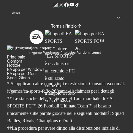
Lingua
Torna all'inizio
Users Interact
In-game Purchases (Includes Random Items)
Principale
Compra
Notizie
EA app per Windows
EA app per Mac
Sport Gioch
* Si applicano altre condizioni e restrizioni. Consulta
ea.com/it-
it/games/ea-sports-fc/fc-26
/game-disclaimers per i dettagli.
** Le statistiche della Stagione del Tour mondiale di EA
SPORTS FC™ 26 Football Ultimate Team™ si basano
unicamente sulle partite giocate nelle seguenti modalità: Squad
Battles, Rivals, Champions e Draft.
††La procedura per avere diritto alla distribuzione iniziale di