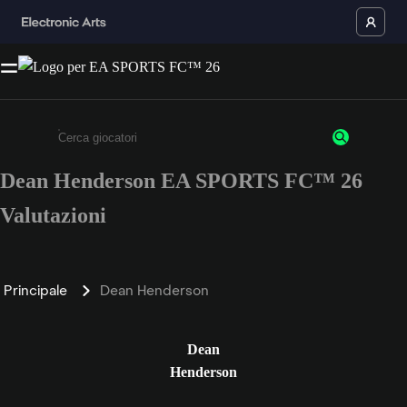
Dean Henderson EA SPORTS FC™ 26
Inserisci un minimo di 3 caratteri o numeri.
Valutazioni
Principale
Dean Henderson
Dean
Henderson