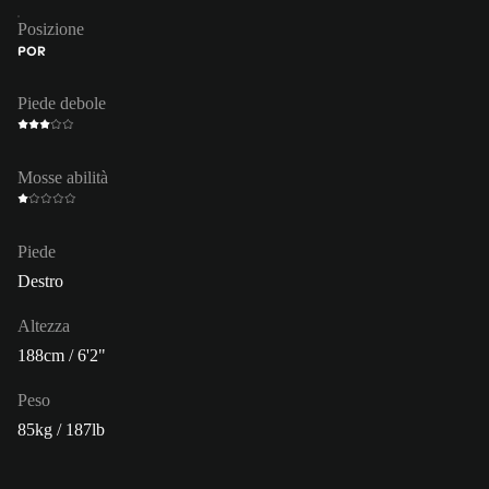
Posizione
POR
Piede debole
Mosse abilità
Piede
Destro
Altezza
188cm / 6'2"
Peso
85kg / 187lb