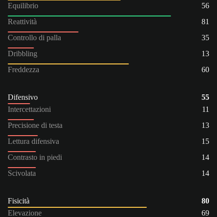
Equilibrio
56
Reattività
81
Controllo di palla
35
Dribbling
13
Freddezza
60
Difensivo
55
Intercettazioni
11
Precisione di testa
13
Lettura difensiva
15
Contrasto in piedi
14
Scivolata
14
Fisicità
80
Elevazione
69