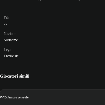
Età
22
Nazione
Suriname
Lega
Eredivisie
Giocatori simili
DC
Difensore centrale