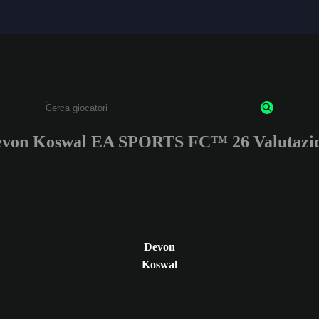
von Koswal EA SPORTS FC™ 26 Valutazi
Inserisci un minimo di 3 caratteri o numeri.
Devon
Koswal