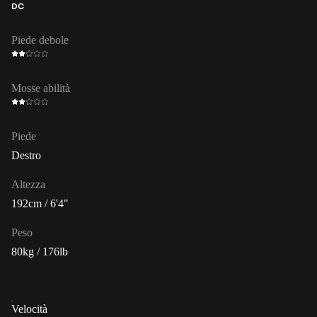
DC
Piede debole
Mosse abilità
Piede
Destro
Altezza
192cm / 6'4"
Peso
80kg / 176lb
Velocità