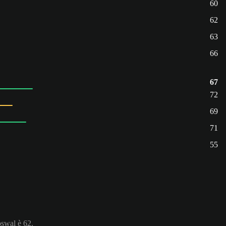
60
62
63
66
67
72
69
71
55
oswal è 62.