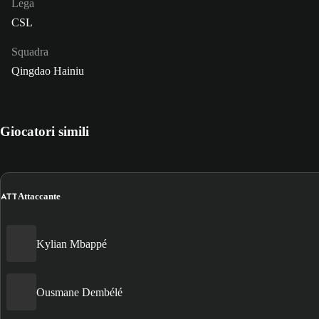
Lega
CSL
Squadra
Qingdao Hainiu
Giocatori simili
ATT
Attaccante
Kylian Mbappé
Ousmane Dembélé