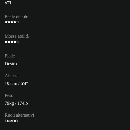
ATT
Piede debole
Mosse abilità
Piede
Destro
Altezza
192cm / 6'4"
Peso
79kg / 174lb
Ruoli alternativi
ES
MOC