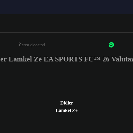
ier Lamkel Zé EA SPORTS FC™ 26 Valutaz
Inserisci un minimo di 3 caratteri o numeri.
Didier
Lamkel Zé