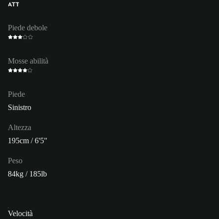
ATT
Piede debole
Mosse abilità
Piede
Sinistro
Altezza
195cm / 6'5"
Peso
84kg / 185lb
Velocità