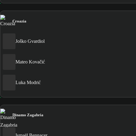
Croazia
Joško Gvardiol
Mateo Kovačić
Luka Modrić
Dinamo Zagabria
Ismaël Bennacer