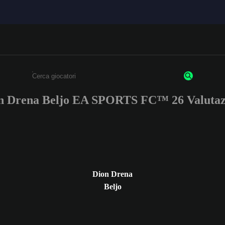
n Drena Beljo EA SPORTS FC™ 26 Valutaz
Inserisci un minimo di 3 caratteri o numeri.
Dion Drena
Beljo