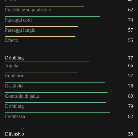
Precisione su punizione
62
Passaggi corti
74
Passaggi lunghi
57
Effetto
55
Dribbling
77
Agilità
66
Equilibrio
57
Reattività
78
Controllo di palla
80
Dribbling
79
Freddezza
82
Difensivo
35