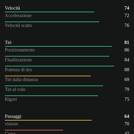
Velocità
74
Accelerazione
72
Velocità scatto
76
Tiri
81
Posizionamento
86
Finalizzazione
84
Potenza di tiro
88
Tiri dalla distanza
69
Tiri al volo
79
Rigori
75
Passaggi
64
visione
70
Cross
47