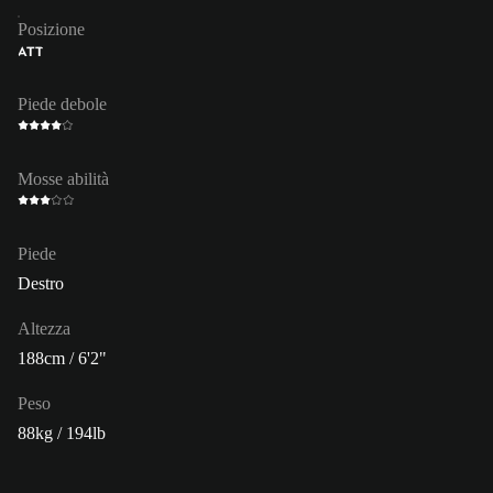
Posizione
ATT
Piede debole
Mosse abilità
Piede
Destro
Altezza
188cm / 6'2"
Peso
88kg / 194lb