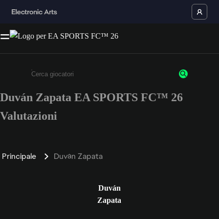
Duván Zapata EA SPORTS FC™ 26
Inserisci un minimo di 3 caratteri o numeri.
Valutazioni
Principale
Duván Zapata
Duván
Zapata