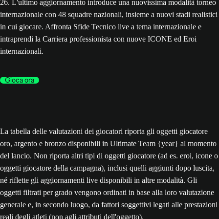
26. L'ultimo aggiornamento introduce una nuovissima modalità torneo
internazionale con 48 squadre nazionali, insieme a nuovi stadi realistici
in cui giocare. Affronta Sfide Tecnico live a tema internazionale e
intraprendi la Carriera professionista con nuove ICONE ed Eroi
internazionali.
Gioca ora
La tabella delle valutazioni dei giocatori riporta gli oggetti giocatore
oro, argento e bronzo disponibili in Ultimate Team {year} al momento
del lancio. Non riporta altri tipi di oggetti giocatore (ad es. eroi, icone o
oggetti giocatore della campagna), inclusi quelli aggiunti dopo luscita,
né riflette gli aggiornamenti live disponibili in altre modalità. Gli
oggetti filtrati per grado vengono ordinati in base alla loro valutazione
generale e, in secondo luogo, da fattori soggettivi legati alle prestazioni
reali degli atleti (non agli attributi dell'oggetto).