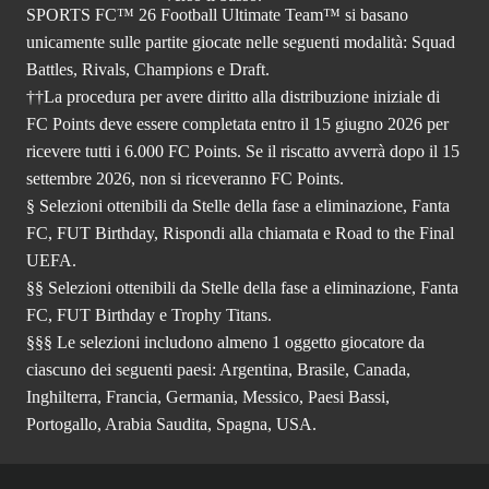
SPORTS FC™ 26 Football Ultimate Team™ si basano
unicamente sulle partite giocate nelle seguenti modalità: Squad
Battles, Rivals, Champions e Draft.
††La procedura per avere diritto alla distribuzione iniziale di
FC Points deve essere completata entro il 15 giugno 2026 per
ricevere tutti i 6.000 FC Points. Se il riscatto avverrà dopo il 15
settembre 2026, non si riceveranno FC Points.
§ Selezioni ottenibili da Stelle della fase a eliminazione, Fanta
FC, FUT Birthday, Rispondi alla chiamata e Road to the Final
UEFA.
§§ Selezioni ottenibili da Stelle della fase a eliminazione, Fanta
FC, FUT Birthday e Trophy Titans.
§§§ Le selezioni includono almeno 1 oggetto giocatore da
ciascuno dei seguenti paesi: Argentina, Brasile, Canada,
Inghilterra, Francia, Germania, Messico, Paesi Bassi,
Portogallo, Arabia Saudita, Spagna, USA.