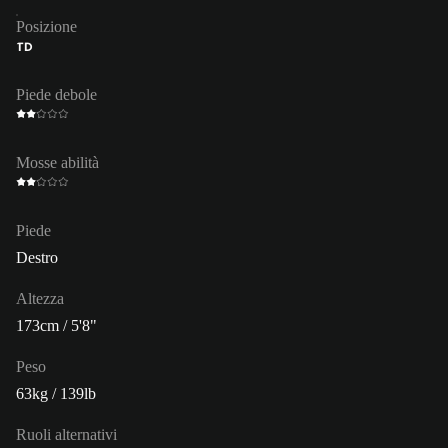
Posizione
TD
Piede debole
Mosse abilità
Piede
Destro
Altezza
173cm / 5'8"
Peso
63kg / 139lb
Ruoli alternativi