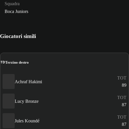
Squadra
Boca Juniors
Giocatori simili
TD
Terzino destro
TOT
Achraf Hakimi
89
TOT
Lucy Bronze
87
TOT
Jules Koundé
87