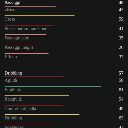
Passaggi
40
visione
43
Cross
59
Precisione su punizione
41
Passaggi corti
35
Passaggi lunghi
26
Effetto
37
Dribbling
57
Agilità
50
Equilibrio
81
Reattività
54
Controllo di palla
49
Dribbling
63
Freddezza
43