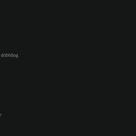
 dribbling
e