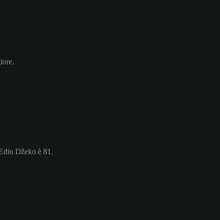
iore.
i Edin Džeko è 81.