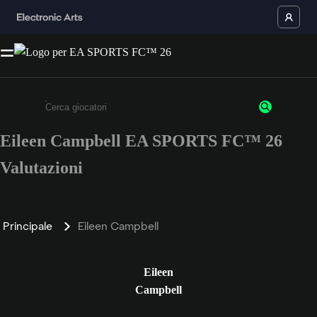
Eileen Campbell EA SPORTS FC™ 26
Inserisci un minimo di 3 caratteri o numeri.
Valutazioni
Principale
Eileen Campbell
Eileen
Campbell