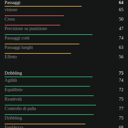
Passaggi
64
visione
65
Cross
50
Precisione su punizione
47
Passaggi corti
74
Passaggi lunghi
63
Effetto
56
Dribbling
75
Agilità
74
Equilibrio
72
Reattività
75
Controllo di palla
77
Dribbling
75
Freddezza
68