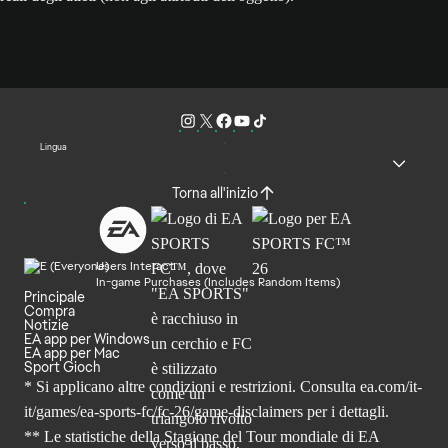
Lingua
Torna all'inizio
Users Interact
In-game Purchases (Includes Random Items)
Principale
Compra
Notizie
EA app per Windows
EA app per Mac
Sport Gioch
* Si applicano altre condizioni e restrizioni. Consulta
ea.com/it-
it/games/ea-sports-fc/fc-26
/game-disclaimers per i dettagli.
** Le statistiche della Stagione del Tour mondiale di EA