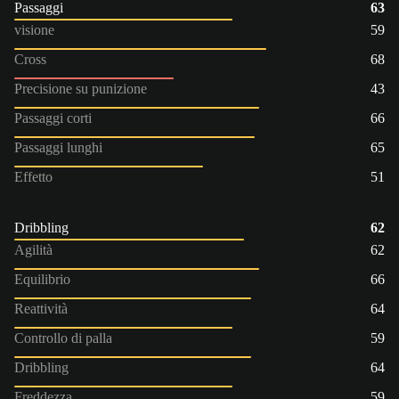
Passaggi
63
visione
59
Cross
68
Precisione su punizione
43
Passaggi corti
66
Passaggi lunghi
65
Effetto
51
Dribbling
62
Agilità
62
Equilibrio
66
Reattività
64
Controllo di palla
59
Dribbling
64
Freddezza
59