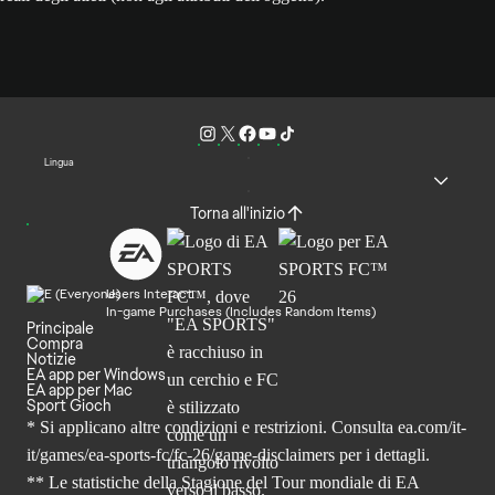
Lingua
Torna all'inizio
Users Interact
In-game Purchases (Includes Random Items)
Principale
Compra
Notizie
EA app per Windows
EA app per Mac
Sport Gioch
* Si applicano altre condizioni e restrizioni. Consulta
ea.com/it-
it/games/ea-sports-fc/fc-26
/game-disclaimers per i dettagli.
** Le statistiche della Stagione del Tour mondiale di EA