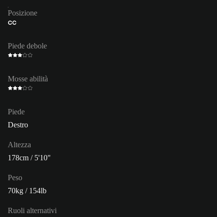
Posizione
CC
Piede debole
Mosse abilità
Piede
Destro
Altezza
178cm / 5'10"
Peso
70kg / 154lb
Ruoli alternativi