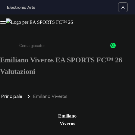
Emiliano Viveros EA SPORTS FC™ 26
Inserisci un minimo di 3 caratteri o numeri.
Valutazioni
Principale
Emiliano Viveros
Emiliano
Viveros