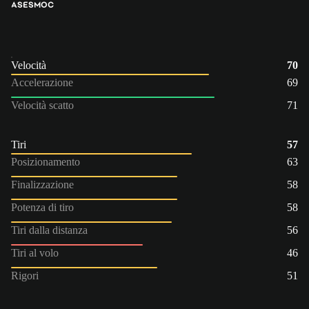
AS
ES
MOC
Velocità
70
Accelerazione
69
Velocità scatto
71
Tiri
57
Posizionamento
63
Finalizzazione
58
Potenza di tiro
58
Tiri dalla distanza
56
Tiri al volo
46
Rigori
51