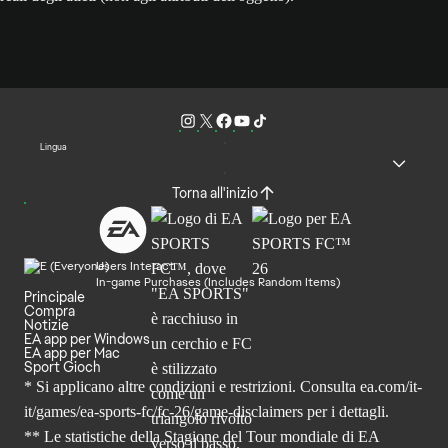
Lingua
Torna all'inizio
Users Interact
In-game Purchases (Includes Random Items)
Principale
Compra
Notizie
EA app per Windows
EA app per Mac
Sport Gioch
* Si applicano altre condizioni e restrizioni. Consulta
ea.com/it-
it/games/ea-sports-fc/fc-26
/game-disclaimers per i dettagli.
** Le statistiche della Stagione del Tour mondiale di EA