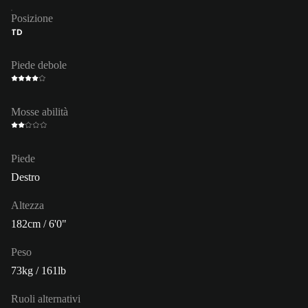
Posizione
TD
Piede debole
Mosse abilità
Piede
Destro
Altezza
182cm / 6'0"
Peso
73kg / 161lb
Ruoli alternativi