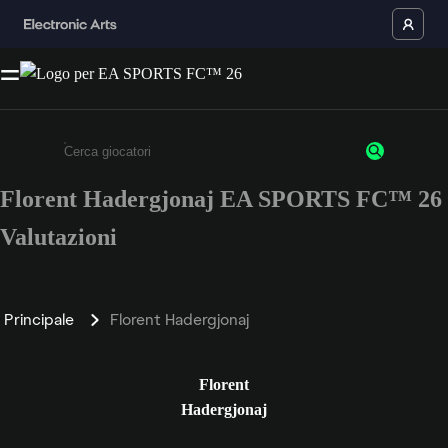
Florent Hadergjonaj EA SPORTS FC™ 26
Inserisci un minimo di 3 caratteri o numeri.
Valutazioni
Principale
Florent Hadergjonaj
Florent
Hadergjonaj