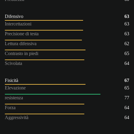
Difensivo
63
Intercettazioni
63
Precisione di testa
63
Lettura difensiva
62
Contrasto in piedi
65
Scivolata
64
Fisicità
67
Elevazione
65
resistenza
77
Forza
64
Aggressività
64