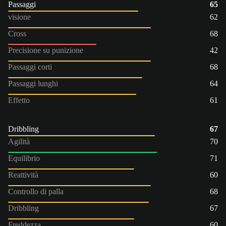
Passaggi
65
visione
62
Cross
68
Precisione su punizione
42
Passaggi corti
68
Passaggi lunghi
64
Effetto
61
Dribbling
67
Agilità
70
Equilibrio
71
Reattività
60
Controllo di palla
68
Dribbling
67
Freddezza
60