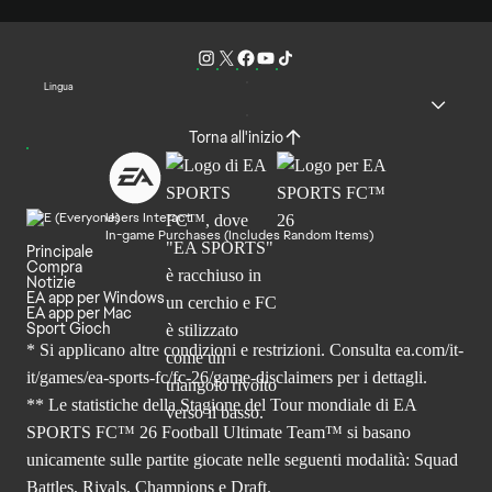
Lingua
Torna all'inizio
Users Interact
In-game Purchases (Includes Random Items)
Principale
Compra
Notizie
EA app per Windows
EA app per Mac
Sport Gioch
* Si applicano altre condizioni e restrizioni. Consulta
ea.com/it-
it/games/ea-sports-fc/fc-26
/game-disclaimers per i dettagli.
** Le statistiche della Stagione del Tour mondiale di EA
SPORTS FC™ 26 Football Ultimate Team™ si basano
unicamente sulle partite giocate nelle seguenti modalità: Squad
Battles, Rivals, Champions e Draft.