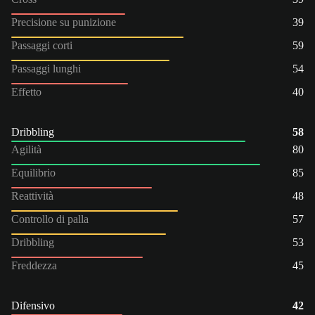
Precisione su punizione
39
Passaggi corti
59
Passaggi lunghi
54
Effetto
40
Dribbling
58
Agilità
80
Equilibrio
85
Reattività
48
Controllo di palla
57
Dribbling
53
Freddezza
45
Difensivo
42