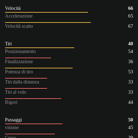
Velocità
66
Accelerazione
65
Velocità scatto
67
Tiri
40
Posizionamento
54
Finalizzazione
36
Potenza di tiro
53
Tiri dalla distanza
33
Tiri al volo
33
Rigori
44
Passaggi
50
visione
45
Cross
39