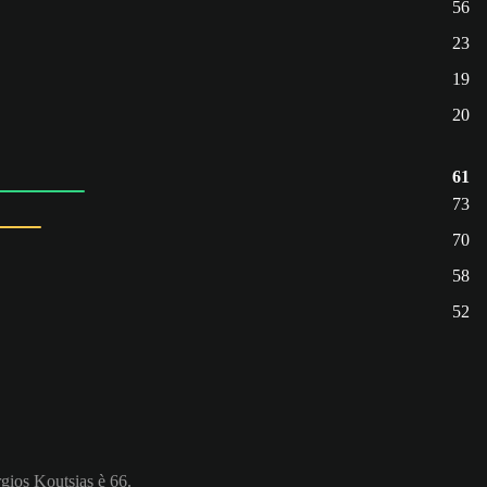
56
23
19
20
61
73
70
58
52
rgios Koutsias è 66.