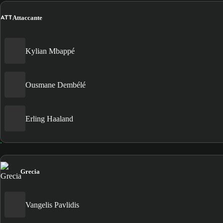
ATT
Attaccante
Kylian Mbappé
Ousmane Dembélé
Erling Haaland
Grecia
Vangelis Pavlidis