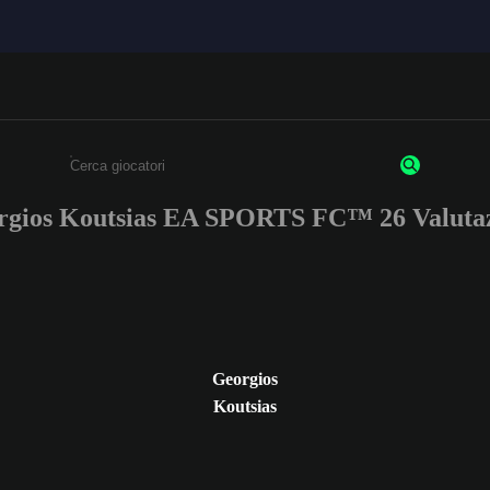
rgios Koutsias EA SPORTS FC™ 26 Valutaz
Inserisci un minimo di 3 caratteri o numeri.
Georgios
Koutsias