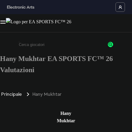
Hany Mukhtar EA SPORTS FC™ 26
Inserisci un minimo di 3 caratteri o numeri.
Valutazioni
Principale
Hany Mukhtar
Hany
Mukhtar