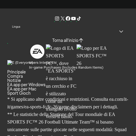
Lingua
Torna all'inizio
Users Interact
In-game Purchases (Includes Random Items)
Principale
Compra
Notizie
EA app per Windows
EA app per Mac
Sport Gioch
* Si applicano altre condizioni e restrizioni. Consulta
ea.com/it-
it/games/ea-sports-fc/fc-26
/game-disclaimers per i dettagli.
** Le statistiche della Stagione del Tour mondiale di EA
SPORTS FC™ 26 Football Ultimate Team™ si basano
unicamente sulle partite giocate nelle seguenti modalità: Squad