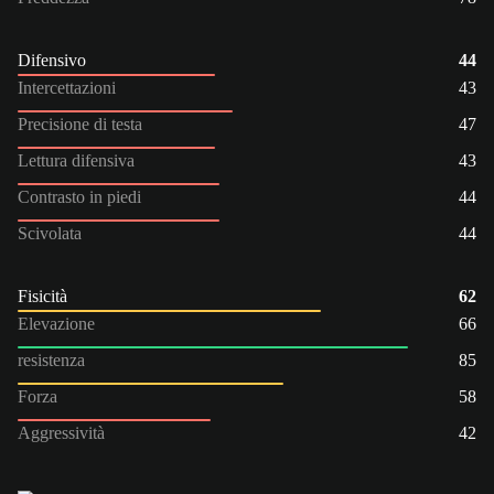
Difensivo
44
Intercettazioni
43
Precisione di testa
47
Lettura difensiva
43
Contrasto in piedi
44
Scivolata
44
Fisicità
62
Elevazione
66
resistenza
85
Forza
58
Aggressività
42