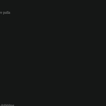
re palla
 dribbling