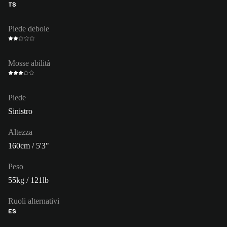
TS
Piede debole
Mosse abilità
Piede
Sinistro
Altezza
160cm / 5'3"
Peso
55kg / 121lb
Ruoli alternativi
ES