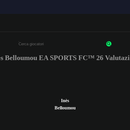
ès Belloumou EA SPORTS FC™ 26 Valutazi
Inserisci un minimo di 3 caratteri o numeri.
Inès
Belloumou