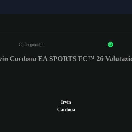
vin Cardona EA SPORTS FC™ 26 Valutazi
Inserisci un minimo di 3 caratteri o numeri.
Irvin
Cardona