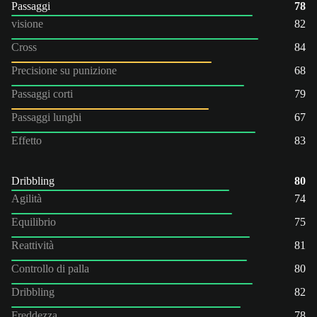
Passaggi
78
visione
82
Cross
84
Precisione su punizione
68
Passaggi corti
79
Passaggi lunghi
67
Effetto
83
Dribbling
80
Agilità
74
Equilibrio
75
Reattività
81
Controllo di palla
80
Dribbling
82
Freddezza
78