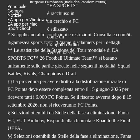
In-game Purchases (Includes Random Items)
Principale
Compra
Notizie
EA app per Windows
EA app per Mac
Sport Gioch
* Si applicano altre condizioni e restrizioni. Consulta
ea.com/it-
it/games/ea-sports-fc/fc-26
/game-disclaimers per i dettagli.
** Le statistiche della Stagione del Tour mondiale di EA
SPORTS FC™ 26 Football Ultimate Team™ si basano
unicamente sulle partite giocate nelle seguenti modalità: Squad
Battles, Rivals, Champions e Draft.
††La procedura per avere diritto alla distribuzione iniziale di
FC Points deve essere completata entro il 15 giugno 2026 per
ricevere tutti i 6.000 FC Points. Se il riscatto avverrà dopo il 15
settembre 2026, non si riceveranno FC Points.
§ Selezioni ottenibili da Stelle della fase a eliminazione, Fanta
FC, FUT Birthday, Rispondi alla chiamata e Road to the Final
UEFA.
§§ Selezioni ottenibili da Stelle della fase a eliminazione, Fanta