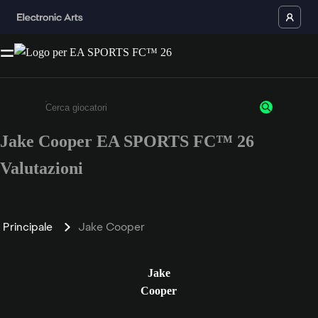
Jake Cooper EA SPORTS FC™ 26
Inserisci un minimo di 3 caratteri o numeri.
Valutazioni
Principale
Jake Cooper
Jake
Cooper