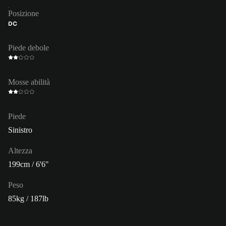
Posizione
DC
Piede debole
Mosse abilità
Piede
Sinistro
Altezza
199cm / 6'6"
Peso
85kg / 187lb