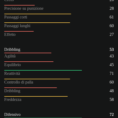
Precisione su punizione
28
Passaggi corti
61
Passaggi lunghi
60
Effetto
27
Dribbling
53
Agilità
43
Equilibrio
45
Reattività
71
Controllo di palla
60
Dribbling
48
Freddezza
58
Difensivo
72