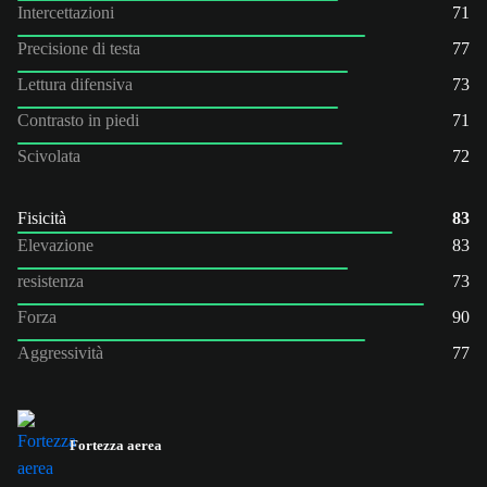
Intercettazioni
71
Precisione di testa
77
Lettura difensiva
73
Contrasto in piedi
71
Scivolata
72
Fisicità
83
Elevazione
83
resistenza
73
Forza
90
Aggressività
77
Fortezza aerea