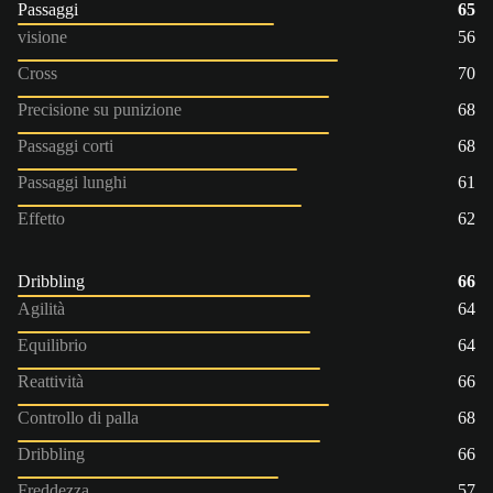
Passaggi
65
visione
56
Cross
70
Precisione su punizione
68
Passaggi corti
68
Passaggi lunghi
61
Effetto
62
Dribbling
66
Agilità
64
Equilibrio
64
Reattività
66
Controllo di palla
68
Dribbling
66
Freddezza
57