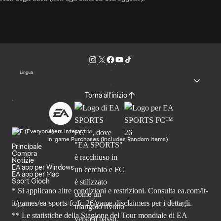
Lingua
Torna all'inizio
Users Interact
In-game Purchases (Includes Random Items)
Principale
Compra
Notizie
EA app per Windows
EA app per Mac
Sport Gioch
* Si applicano altre condizioni e restrizioni. Consulta
ea.com/it-
it/games/ea-sports-fc/fc-26
/game-disclaimers per i dettagli.
** Le statistiche della Stagione del Tour mondiale di EA