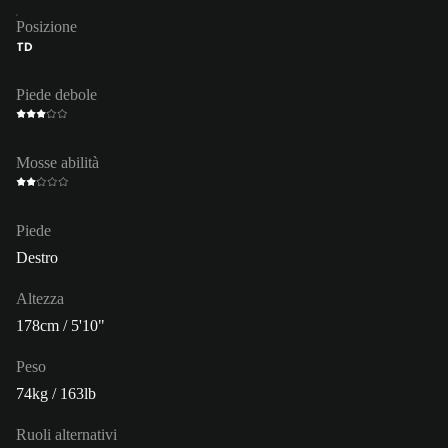
Posizione
TD
Piede debole
Mosse abilità
Piede
Destro
Altezza
178cm / 5'10"
Peso
74kg / 163lb
Ruoli alternativi