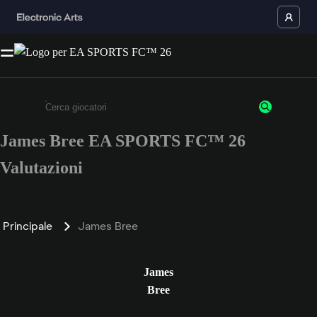
James Bree EA SPORTS FC™ 26
Inserisci un minimo di 3 caratteri o numeri.
Valutazioni
Principale
James Bree
James
Bree