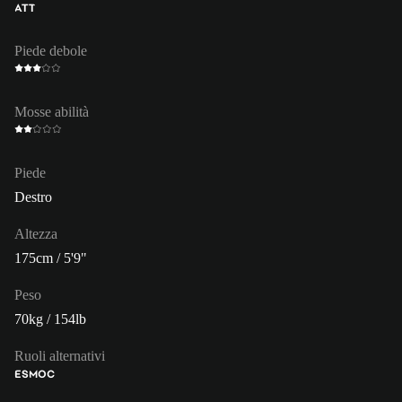
ATT
Piede debole
Mosse abilità
Piede
Destro
Altezza
175cm / 5'9"
Peso
70kg / 154lb
Ruoli alternativi
ES
MOC