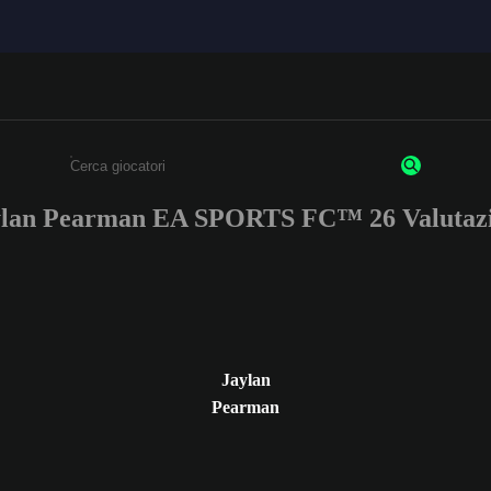
ylan Pearman EA SPORTS FC™ 26 Valutazi
Inserisci un minimo di 3 caratteri o numeri.
Jaylan
Pearman