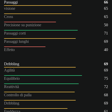
Passaggi
66
visione
65
Cross
65
Precisione su punizione
50
Passaggi corti
71
Passaggi lunghi
69
Effetto
40
Dribbling
69
Agilità
69
Equilibrio
75
Reattività
72
Controllo di palla
68
Dribbling
69
Freddezza
61