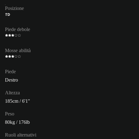
Posizione
TD
Piede debole
Mosse abilità
Piede
Destro
Altezza
185cm / 6'1"
Peso
80kg / 176lb
Ruoli alternativi