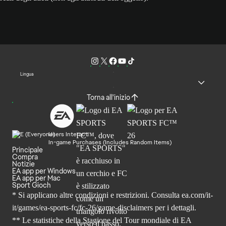
Lingua
Torna all'inizio
Users Interact
In-game Purchases (Includes Random Items)
Principale
Compra
Notizie
EA app per Windows
EA app per Mac
Sport Gioch
* Si applicano altre condizioni e restrizioni. Consulta
ea.com/it-
it/games/ea-sports-fc/fc-26
/game-disclaimers per i dettagli.
** Le statistiche della Stagione del Tour mondiale di EA