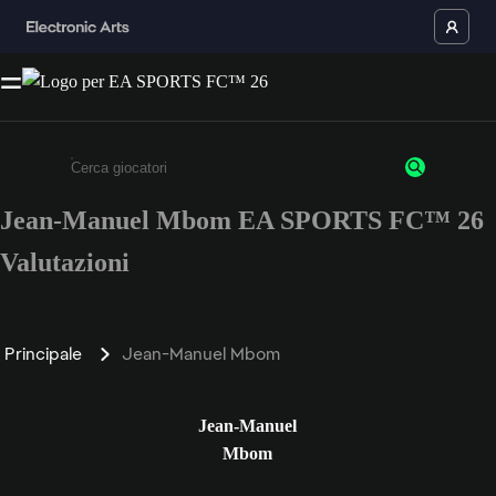
Jean-Manuel Mbom EA SPORTS FC™ 26
Inserisci un minimo di 3 caratteri o numeri.
Valutazioni
Principale
Jean-Manuel Mbom
Jean-Manuel
Mbom