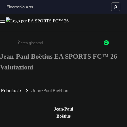
Jean-Paul Boëtius EA SPORTS FC™ 26
Inserisci un minimo di 3 caratteri o numeri.
Valutazioni
Principale
Jean-Paul Boëtius
Jean-Paul
Boëtius