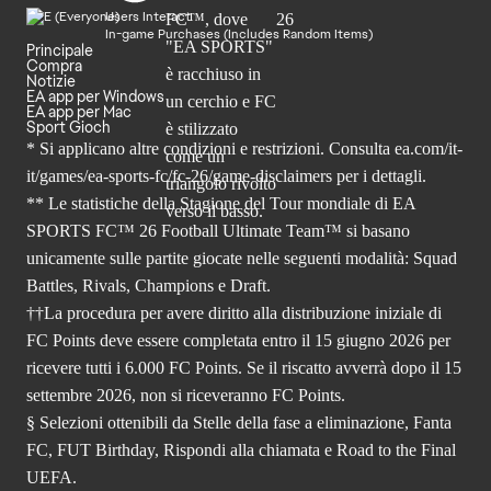
Users Interact
In-game Purchases (Includes Random Items)
Principale
Compra
Notizie
EA app per Windows
EA app per Mac
Sport Gioch
* Si applicano altre condizioni e restrizioni. Consulta
ea.com/it-
it/games/ea-sports-fc/fc-26
/game-disclaimers per i dettagli.
** Le statistiche della Stagione del Tour mondiale di EA
SPORTS FC™ 26 Football Ultimate Team™ si basano
unicamente sulle partite giocate nelle seguenti modalità: Squad
Battles, Rivals, Champions e Draft.
††La procedura per avere diritto alla distribuzione iniziale di
FC Points deve essere completata entro il 15 giugno 2026 per
ricevere tutti i 6.000 FC Points. Se il riscatto avverrà dopo il 15
settembre 2026, non si riceveranno FC Points.
§ Selezioni ottenibili da Stelle della fase a eliminazione, Fanta
FC, FUT Birthday, Rispondi alla chiamata e Road to the Final
UEFA.