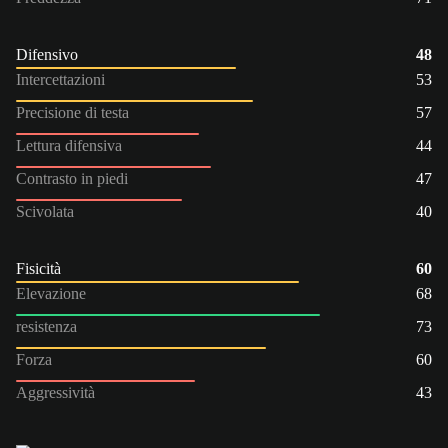
Difensivo
48
Intercettazioni
53
Precisione di testa
57
Lettura difensiva
44
Contrasto in piedi
47
Scivolata
40
Fisicità
60
Elevazione
68
resistenza
73
Forza
60
Aggressività
43