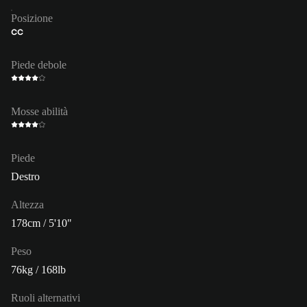
Posizione
CC
Piede debole
Mosse abilità
Piede
Destro
Altezza
178cm / 5'10"
Peso
76kg / 168lb
Ruoli alternativi