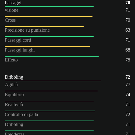
Passaggi
70
visione
71
Cross
70
Precisione su punizione
63
Passaggi corti
71
Passaggi lunghi
68
Effetto
75
Dribbling
72
Agilità
77
Equilibrio
74
Reattività
71
Controllo di palla
72
Dribbling
71
Freddezza
71