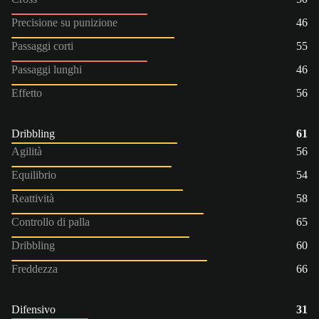
Precisione su punizione
46
Passaggi corti
55
Passaggi lunghi
46
Effetto
56
Dribbling
61
Agilità
56
Equilibrio
54
Reattività
58
Controllo di palla
65
Dribbling
60
Freddezza
66
Difensivo
31