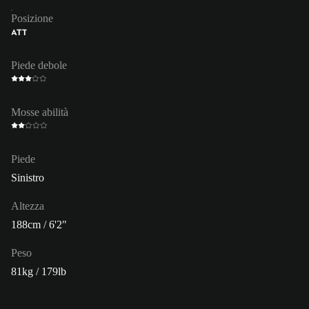
Posizione
ATT
Piede debole
Mosse abilità
Piede
Sinistro
Altezza
188cm / 6'2"
Peso
81kg / 179lb