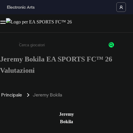
Jeremy Bokila EA SPORTS FC™ 26
Inserisci un minimo di 3 caratteri o numeri.
Valutazioni
Principale
Jeremy Bokila
Jeremy
Bokila