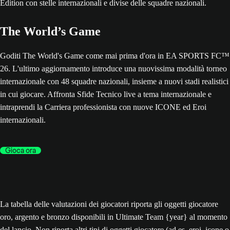
The World’s Game
Goditi The World's Game come mai prima d'ora in EA SPORTS FC™
26. L'ultimo aggiornamento introduce una nuovissima modalità torneo
internazionale con 48 squadre nazionali, insieme a nuovi stadi realistici
in cui giocare. Affronta Sfide Tecnico live a tema internazionale e
intraprendi la Carriera professionista con nuove ICONE ed Eroi
internazionali.
Gioca ora
La tabella delle valutazioni dei giocatori riporta gli oggetti giocatore
oro, argento e bronzo disponibili in Ultimate Team {year} al momento
del lancio. Non riporta altri tipi di oggetti giocatore (ad es. eroi, icone o