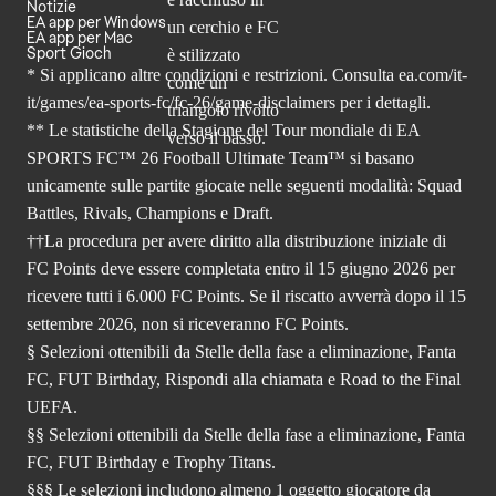
Notizie
EA app per Windows
EA app per Mac
Sport Gioch
* Si applicano altre condizioni e restrizioni. Consulta
ea.com/it-
it/games/ea-sports-fc/fc-26
/game-disclaimers per i dettagli.
** Le statistiche della Stagione del Tour mondiale di EA
SPORTS FC™ 26 Football Ultimate Team™ si basano
unicamente sulle partite giocate nelle seguenti modalità: Squad
Battles, Rivals, Champions e Draft.
††La procedura per avere diritto alla distribuzione iniziale di
FC Points deve essere completata entro il 15 giugno 2026 per
ricevere tutti i 6.000 FC Points. Se il riscatto avverrà dopo il 15
settembre 2026, non si riceveranno FC Points.
§ Selezioni ottenibili da Stelle della fase a eliminazione, Fanta
FC, FUT Birthday, Rispondi alla chiamata e Road to the Final
UEFA.
§§ Selezioni ottenibili da Stelle della fase a eliminazione, Fanta
FC, FUT Birthday e Trophy Titans.
§§§ Le selezioni includono almeno 1 oggetto giocatore da