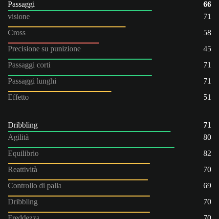
Passaggi
66
visione
71
Cross
58
Precisione su punizione
45
Passaggi corti
71
Passaggi lunghi
71
Effetto
51
Dribbling
71
Agilità
80
Equilibrio
82
Reattività
70
Controllo di palla
69
Dribbling
70
Freddezza
70