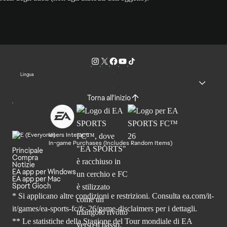
Lingua
Torna all'inizio
Users Interact
In-game Purchases (Includes Random Items)
Principale
Compra
Notizie
EA app per Windows
EA app per Mac
Sport Gioch
* Si applicano altre condizioni e restrizioni. Consulta
ea.com/it-
it/games/ea-sports-fc/fc-26
/game-disclaimers per i dettagli.
** Le statistiche della Stagione del Tour mondiale di EA