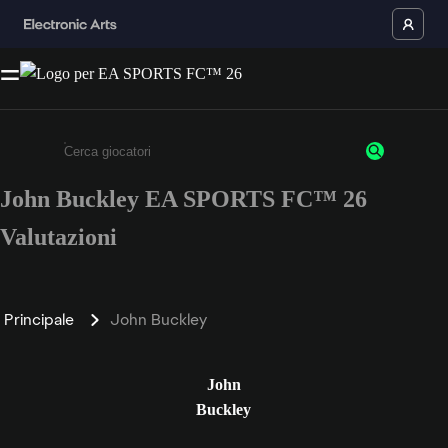
John Buckley EA SPORTS FC™ 26
Inserisci un minimo di 3 caratteri o numeri.
Valutazioni
Principale
John Buckley
John
Buckley