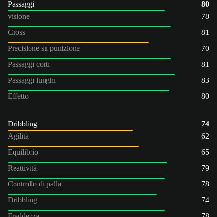
Passaggi
80
visione
78
Cross
81
Precisione su punizione
70
Passaggi corti
81
Passaggi lunghi
83
Effetto
80
Dribbling
74
Agilità
62
Equilibrio
65
Reattività
79
Controllo di palla
78
Dribbling
74
Freddezza
78