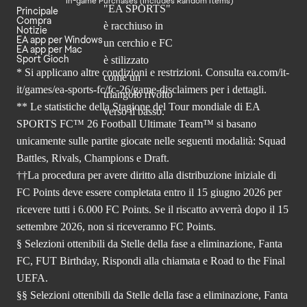
In-game Purchases (Includes Random Items)
Principale
Compra
Notizie
EA app per Windows
EA app per Mac
Sport Gioch
* Si applicano altre condizioni e restrizioni. Consulta
ea.com/it-
it/games/ea-sports-fc/fc-26
/game-disclaimers per i dettagli.
** Le statistiche della Stagione del Tour mondiale di EA
SPORTS FC™ 26 Football Ultimate Team™ si basano
unicamente sulle partite giocate nelle seguenti modalità: Squad
Battles, Rivals, Champions e Draft.
††La procedura per avere diritto alla distribuzione iniziale di
FC Points deve essere completata entro il 15 giugno 2026 per
ricevere tutti i 6.000 FC Points. Se il riscatto avverrà dopo il 15
settembre 2026, non si riceveranno FC Points.
§ Selezioni ottenibili da Stelle della fase a eliminazione, Fanta
FC, FUT Birthday, Rispondi alla chiamata e Road to the Final
UEFA.
§§ Selezioni ottenibili da Stelle della fase a eliminazione, Fanta