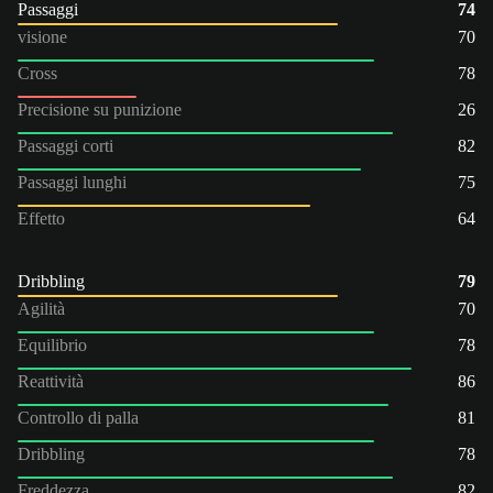
Passaggi
74
visione
70
Cross
78
Precisione su punizione
26
Passaggi corti
82
Passaggi lunghi
75
Effetto
64
Dribbling
79
Agilità
70
Equilibrio
78
Reattività
86
Controllo di palla
81
Dribbling
78
Freddezza
82