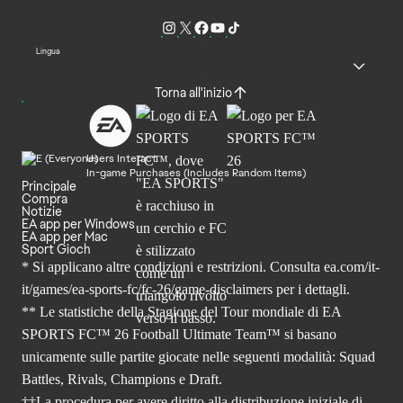
Lingua
Torna all'inizio
Users Interact
In-game Purchases (Includes Random Items)
Principale
Compra
Notizie
EA app per Windows
EA app per Mac
Sport Gioch
* Si applicano altre condizioni e restrizioni. Consulta
ea.com/it-
it/games/ea-sports-fc/fc-26
/game-disclaimers per i dettagli.
** Le statistiche della Stagione del Tour mondiale di EA
SPORTS FC™ 26 Football Ultimate Team™ si basano
unicamente sulle partite giocate nelle seguenti modalità: Squad
Battles, Rivals, Champions e Draft.
††La procedura per avere diritto alla distribuzione iniziale di