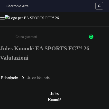
Jules Koundé EA SPORTS FC™ 26
Inserisci un minimo di 3 caratteri o numeri.
Valutazioni
Principale
Jules Koundé
Jules
Koundé