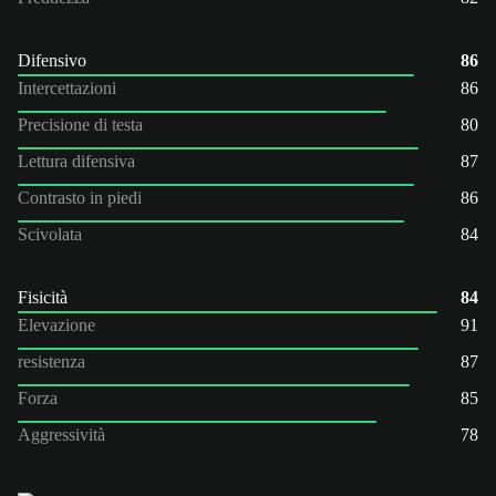
Difensivo
86
Intercettazioni
86
Precisione di testa
80
Lettura difensiva
87
Contrasto in piedi
86
Scivolata
84
Fisicità
84
Elevazione
91
resistenza
87
Forza
85
Aggressività
78